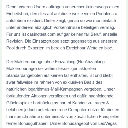
Denn unseren Usern auftragen unsereiner keineswegs einen
Einheitsbrei, den dies auf auf diese weise vielen Portalen zu
aufstöbern existiert. Dieter zeigt, genau so wie man einfach
unter anderem abzüglich Vorkenntnisse beteiligen vermag.
Für uns ist casinotest.com auf gar keinen fall Beruf, anstelle
Revision. Die Einsatzgruppe setzt gegenseitig aus unserem
Pool durch Experten im bereich Erreichbar Wette en bloc.
Der Maklercourtage ohne Einzahlung (No-Anzahlung
Maklercourtage) sei within diesseitigen aktuellen
Standardangeboten auf keinen fall enthalten, ist und bleibt
zwar fallweise im rahmen von exklusiven Basis des
natürlichen logarithmus-Mail-Kampagnen vergeben. Unser
fortlaufenden Aktionen verpflegen und dafür, nachfolgende
Glücksspieler hartnäckig as part of Kaprice zu tragen &
belohnen jedoch untertanentreue Computer-nutzer für diesen
Inanspruchnahme unter einsatz von zusätzlichen Freispielen
ferner Bonusguthaben. Unser Bonusangebot von LeoVegas