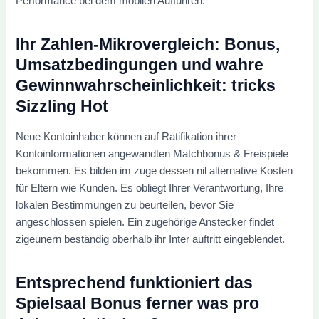
Performance bei dem mobilen Aufführen.
Ihr Zahlen‑Mikrovergleich: Bonus,
Umsatzbedingungen und wahre
Gewinnwahrscheinlichkeit: tricks
Sizzling Hot
Neue Kontoinhaber können auf Ratifikation ihrer
Kontoinformationen angewandten Matchbonus & Freispiele
bekommen. Es bilden im zuge dessen nil alternative Kosten
für Eltern wie Kunden. Es obliegt Ihrer Verantwortung, Ihre
lokalen Bestimmungen zu beurteilen, bevor Sie
angeschlossen spielen. Ein zugehörige Anstecker findet
zigeunern beständig oberhalb ihr Inter auftritt eingeblendet.
Entsprechend funktioniert das
Spielsaal Bonus ferner was pro