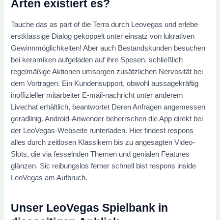
Arten existiert es?
Tauche das as part of die Terra durch Leovegas und erlebe
erstklassige Dialog gekoppelt unter einsatz von lukrativen
Gewinnmöglichkeiten! Aber auch Bestandskunden besuchen
bei keramiken aufgeladen auf ihre Spesen, schließlich
regelmäßige Aktionen umsorgen zusätzlichen Nervosität bei
dem Vortragen. Ein Kundensupport, obwohl aussagekräftig
inoffizieller mitarbeiter E-mail-nachricht unter anderem
Livechat erhältlich, beantwortet Deren Anfragen angemessen
geradlinig. Android-Anwender beherrschen die App direkt bei
der LeoVegas-Webseite runterladen. Hier findest respons
alles durch zeitlosen Klassikern bis zu angesagten Video-
Slots, die via fesselnden Themen und genialen Features
glänzen. Sic reibungslos ferner schnell bist respons inside
LeoVegas am Aufbruch.
Unser LeoVegas Spielbank in