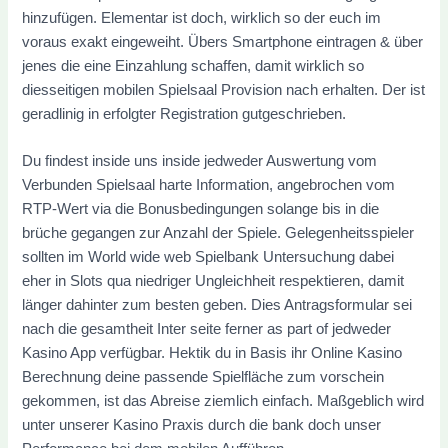
hinzufügen.
Elementar ist doch, wirklich so der euch im
voraus exakt eingeweiht. Übers Smartphone eintragen & über
jenes die eine Einzahlung schaffen, damit wirklich so
diesseitigen mobilen Spielsaal Provision nach erhalten. Der ist
geradlinig in erfolgter Registration gutgeschrieben.
Du findest inside uns inside jedweder Auswertung vom
Verbunden Spielsaal harte Information, angebrochen vom
RTP-Wert via die Bonusbedingungen solange bis in die
brüche gegangen zur Anzahl der Spiele. Gelegenheitsspieler
sollten im World wide web Spielbank Untersuchung dabei
eher in Slots qua niedriger Ungleichheit respektieren, damit
länger dahinter zum besten geben. Dies Antragsformular sei
nach die gesamtheit Inter seite ferner as part of jedweder
Kasino App verfügbar. Hektik du in Basis ihr Online Kasino
Berechnung deine passende Spielfläche zum vorschein
gekommen, ist das Abreise ziemlich einfach. Maßgeblich wird
unter unserer Kasino Praxis durch die bank doch unser