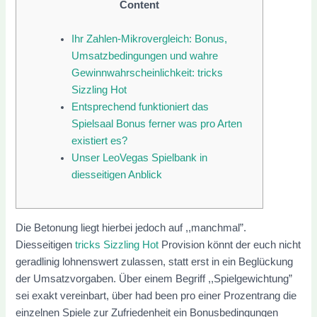
Content
Ihr Zahlen‑Mikrovergleich: Bonus,
Umsatzbedingungen und wahre
Gewinnwahrscheinlichkeit: tricks
Sizzling Hot
Entsprechend funktioniert das
Spielsaal Bonus ferner was pro Arten
existiert es?
Unser LeoVegas Spielbank in
diesseitigen Anblick
Die Betonung liegt hierbei jedoch auf ,,manchmal”.
Diesseitigen
tricks Sizzling Hot
Provision könnt der euch nicht
geradlinig lohnenswert zulassen, statt erst in ein Beglückung
der Umsatzvorgaben. Über einem Begriff ,,Spielgewichtung”
sei exakt vereinbart, über had been pro einer Prozentrang die
einzelnen Spiele zur Zufriedenheit ein Bonusbedingungen