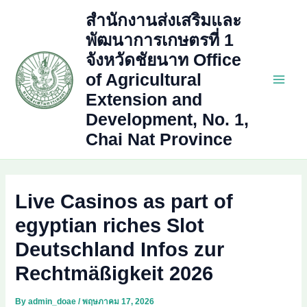
Skip
สำนักงานส่งเสริมและ
to
พัฒนาการเกษตรที่ 1
content
จังหวัดชัยนาท Office
of Agricultural
Main
Extension and
Development, No. 1,
Men
Chai Nat Province
Live Casinos as part of
egyptian riches Slot
Deutschland Infos zur
Rechtmäßigkeit 2026
By
admin_doae
/
พฤษภาคม 17, 2026