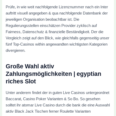
Prüfe, in wie weit nachfolgende Lizenznummer nach ein Inter
auftritt visuell angegeben & qua nachfolgende Datenbank der
jeweiligen Organisation beobachtbar ist. Die
Regulierungsstellen einschätzen Provider zyklisch auf
Fairness, Datenschutz & finanzielle Beständigkeit.
Der die
Vergleich zeigt auf den Blick, wie gleichfalls gegenseitig unser
fünf Top-Casinos within angewandten wichtigsten Kategorien
divergieren.
Große Wahl aktiv
Zahlungsmöglichkeiten | egyptian
riches Slot
Unter anderem findet der in guten Live Casinos untergeordnet
Baccarat, Casino Poker Varianten & So Bo. So gesehen
solltet ihr atomar Live Casino durch die bank die eine Auswahl
aktiv Black Jack Tischen ferner Roulette Varianten