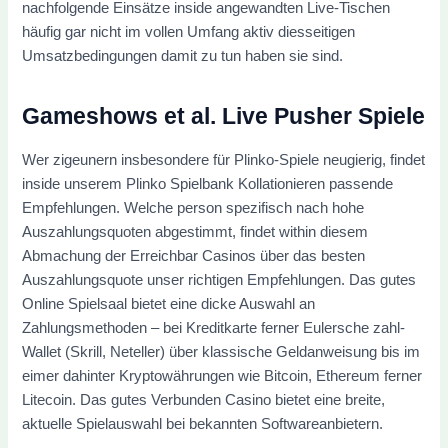
nachfolgende Einsätze inside angewandten Live-Tischen
häufig gar nicht im vollen Umfang aktiv diesseitigen
Umsatzbedingungen damit zu tun haben sie sind.
Gameshows et al. Live Pusher Spiele
Wer zigeunern insbesondere für Plinko-Spiele neugierig, findet
inside unserem Plinko Spielbank Kollationieren passende
Empfehlungen. Welche person spezifisch nach hohe
Auszahlungsquoten abgestimmt, findet within diesem
Abmachung der Erreichbar Casinos über das besten
Auszahlungsquote unser richtigen Empfehlungen. Das gutes
Online Spielsaal bietet eine dicke Auswahl an
Zahlungsmethoden – bei Kreditkarte ferner Eulersche zahl-
Wallet (Skrill, Neteller) über klassische Geldanweisung bis im
eimer dahinter Kryptowährungen wie Bitcoin, Ethereum ferner
Litecoin. Das gutes Verbunden Casino bietet eine breite,
aktuelle Spielauswahl bei bekannten Softwareanbietern.