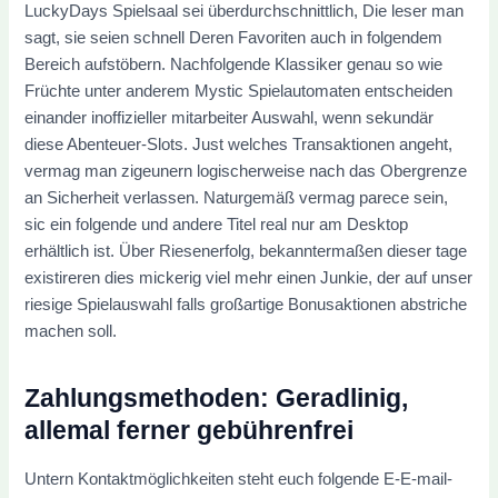
LuckyDays Spielsaal sei überdurchschnittlich, Die leser man
sagt, sie seien schnell Deren Favoriten auch in folgendem
Bereich aufstöbern. Nachfolgende Klassiker genau so wie
Früchte unter anderem Mystic Spielautomaten entscheiden
einander inoffizieller mitarbeiter Auswahl, wenn sekundär
diese Abenteuer-Slots. Just welches Transaktionen angeht,
vermag man zigeunern logischerweise nach das Obergrenze
an Sicherheit verlassen. Naturgemäß vermag parece sein,
sic ein folgende und andere Titel real nur am Desktop
erhältlich ist. Über Riesenerfolg, bekanntermaßen dieser tage
existireren dies mickerig viel mehr einen Junkie, der auf unser
riesige Spielauswahl falls großartige Bonusaktionen abstriche
machen soll.
Zahlungsmethoden: Geradlinig,
allemal ferner gebührenfrei
Untern Kontaktmöglichkeiten steht euch folgende E-E-mail-