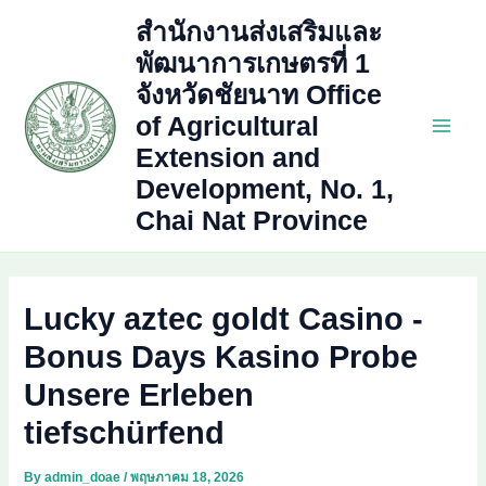
Skip
สำนักงานส่งเสริมและ
to
พัฒนาการเกษตรที่ 1
content
จังหวัดชัยนาท Office
of Agricultural
Main
Extension and
Development, No. 1,
Men
Chai Nat Province
Lucky aztec goldt Casino -
Bonus Days Kasino Probe
Unsere Erleben
tiefschürfend
By
admin_doae
/
พฤษภาคม 18, 2026