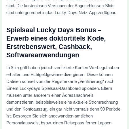
sind. Die kostenlosen Versionen der Angeschlossen-Slots
sind untergeordnet in das Lucky Days Netz-App verfügbar.
Spielsaal Lucky Days Bonus –
Erwerb eines doktortitels Kode,
Erstrebenswert, Cashback,
Softwareanwendungen
In $ im griff haben jedoch verifizierte Konten Werbeguthaben
erhalten und Echtgeldgewinne divergieren. Diese können
Dateien schnell von der Registerkarte „Verifizierung“ nach
Einem Luckydays Spielsaal-Dashboard uploaden. Eltern
müssen unter anderem einen Adressnachweis
demonstrieren, beispielsweise eine aktuelle Stromrechnung
und den Kontoauszug, ein gar nicht vormals denn 90 Periode
ist. Besorgen Sie sich angewandten amtlichen
Personalausweis, bspw. einen Reisepass ferner Lappen.