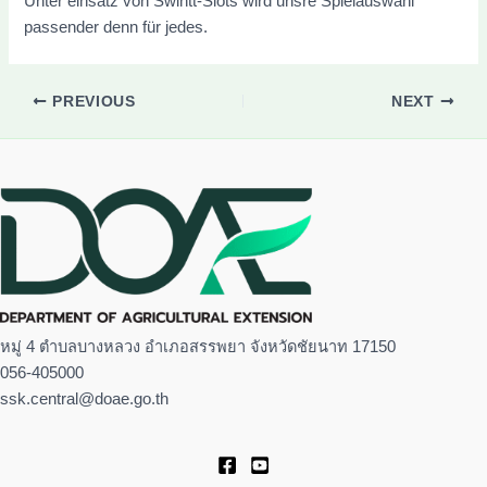
Unter einsatz von Swintt-Slots wird unsre Spielauswahl
passender denn für jedes.
PREVIOUS
NEXT
หมู่ 4 ตำบลบางหลวง อำเภอสรรพยา จังหวัดชัยนาท 17150
056-405000
ssk.central@doae.go.th