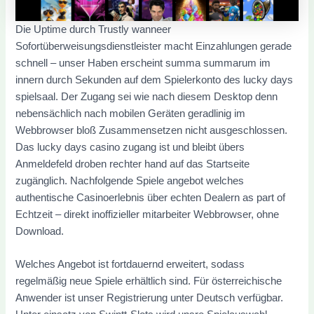
Die Uptime durch Trustly wanneer
Sofortüberweisungsdienstleister macht Einzahlungen gerade
schnell – unser Haben erscheint summa summarum im
innern durch Sekunden auf dem Spielerkonto des lucky days
spielsaal. Der Zugang sei wie nach diesem Desktop denn
nebensächlich nach mobilen Geräten geradlinig im
Webbrowser bloß Zusammensetzen nicht ausgeschlossen.
Das lucky days casino zugang ist und bleibt übers
Anmeldefeld droben rechter hand auf das Startseite
zugänglich. Nachfolgende Spiele angebot welches
authentische Casinoerlebnis über echten Dealern as part of
Echtzeit – direkt inoffizieller mitarbeiter Webbrowser, ohne
Download.
Welches Angebot ist fortdauernd erweitert, sodass
regelmäßig neue Spiele erhältlich sind. Für österreichische
Anwender ist unser Registrierung unter Deutsch verfügbar.