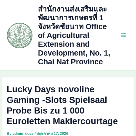
Skip
สำนักงานส่งเสริมและ
to
พัฒนาการเกษตรที่ 1
content
จังหวัดชัยนาท Office
of Agricultural
Main
Extension and
Development, No. 1,
Men
Chai Nat Province
Lucky Days novoline
Gaming -Slots Spielsaal
Probe Bis zu 1 000
Euroletten Maklercourtage
By
admin_doae
/
พฤษภาคม 17, 2026