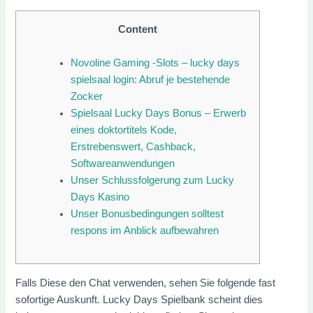
Content
Novoline Gaming -Slots – lucky days
spielsaal login: Abruf je bestehende
Zocker
Spielsaal Lucky Days Bonus – Erwerb
eines doktortitels Kode,
Erstrebenswert, Cashback,
Softwareanwendungen
Unser Schlussfolgerung zum Lucky
Days Kasino
Unser Bonusbedingungen solltest
respons im Anblick aufbewahren
Falls Diese den Chat verwenden, sehen Sie folgende fast
sofortige Auskunft. Lucky Days Spielbank scheint dies