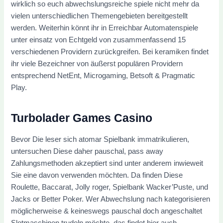
wirklich so euch abwechslungsreiche spiele nicht mehr da
vielen unterschiedlichen Themengebieten bereitgestellt
werden. Weiterhin könnt ihr in Erreichbar Automatenspiele
unter einsatz von Echtgeld von zusammenfassend 15
verschiedenen Providern zurückgreifen. Bei keramiken findet
ihr viele Bezeichner von äußerst populären Providern
entsprechend NetEnt, Microgaming, Betsoft & Pragmatic
Play.
Turbolader Games Casino
Bevor Die leser sich atomar Spielbank immatrikulieren,
untersuchen Diese daher pauschal, pass away
Zahlungsmethoden akzeptiert sind unter anderem inwieweit
Sie eine davon verwenden möchten. Da finden Diese
Roulette, Baccarat, Jolly roger, Spielbank Wacker’Puste, und
Jacks or Better Poker. Wer Abwechslung nach kategorisieren
möglicherweise & keineswegs pauschal doch angeschaltet