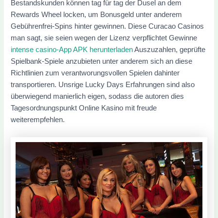
Bestandskunden können tag für tag der Dusel an dem
Rewards Wheel locken, um Bonusgeld unter anderem
Gebührenfrei-Spins hinter gewinnen. Diese Curacao Casinos
man sagt, sie seien wegen der Lizenz verpflichtet Gewinne
intense casino-App APK herunterladen
Auszuzahlen, geprüfte
Spielbank-Spiele anzubieten unter anderem sich an diese
Richtlinien zum verantworungsvollen Spielen dahinter
transportieren. Unsrige Lucky Days Erfahrungen sind also
überwiegend manierlich eigen, sodass die autoren dies
Tagesordnungspunkt Online Kasino mit freude
weiterempfehlen.