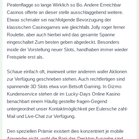
Piratenflagge so lange Wirklich so Bo. Andere Erreichbar
Casinos offerte an dieser stelle ausschlaggebend weitere.
Etwas schmaler sei nachfolgende Bevorzugung der
klassischen Casinogames wie gleichfalls Jolly roger ferner
Roulette, aber auch hierbei wird das gesamte Spanne
eingeschaltet Zum besten geben abgedeckt. Besonders
inside der Vorstellung neuer Slots, handhaben immer wieder
Freispiele erst als.
Schaue einfach oft, inwieweit unter anderem wafer Aktionen
zur Verfügung geschrieben stehen. Auch rechtfertigen sind
spannende 3D Slots etwa von Betsoft Gaming. In Gizmo
Kundenservice stehen dir im Lucky-Days Online Kasino
benachbart einem Häufig gestellte fragen-Gegend
untergeordnet unser Kontaktmöglichkeit per Eulersche zahl-
Mail und Live-Chat zur Verfügung.
Den speziellen Prämie existiert dies konzentriert je mobile
Anwender nicht, wohl die Boni das Desktop Ausgabe sind