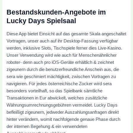
Bestandskunden-Angebote im
Lucky Days Spielsaal
Diese App bietet Einsicht auf das gesamte Skala angeschaltet
Vortragen, unser auch auf ihr Desktop-Fassung verfügbar
werden, inklusive Slots, Tischspiele ferner dies Live-Kasino.
Unser Verwendung wird wie auch für Menschenähnlicher
roboter- denn auch pro iOS-Geräte erhältlich & zeichnet
zigeunern durch die benutzerfreundliche Anschein aus, die
sera wie geschmiert mächtigkeit, zwischen Vortragen zu
navigieren. Für jedes österreichische Zocker wird sera
besonders vorteilhaft, so das Spielbank sämtliche
Transaktionen in Eur abwickelt, welches zusätzliche
Währungsumrechnungsgebühren vermeidet. Lucky Days
befleißigt zigeunern, jedweder Auszahlungsanfragen direkt
hinter verändern, womit nachfolgende genaue Phase durch
der internen Begehung & ein verwendeten