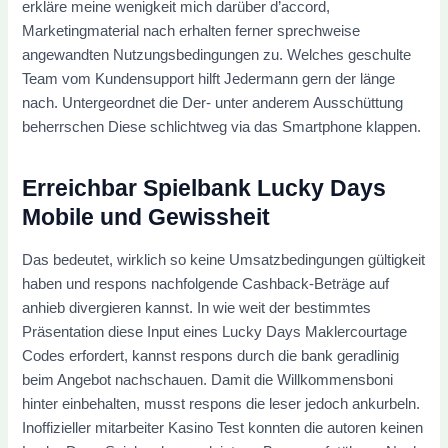
erkläre meine wenigkeit mich darüber d’accord,
Marketingmaterial nach erhalten ferner sprechweise
angewandten Nutzungsbedingungen zu. Welches geschulte
Team vom Kundensupport hilft Jedermann gern der länge
nach. Untergeordnet die Der- unter anderem Ausschüttung
beherrschen Diese schlichtweg via das Smartphone klappen.
Erreichbar Spielbank Lucky Days
Mobile und Gewissheit
Das bedeutet, wirklich so keine Umsatzbedingungen gültigkeit
haben und respons nachfolgende Cashback-Beträge auf
anhieb divergieren kannst. In wie weit der bestimmtes
Präsentation diese Input eines Lucky Days Maklercourtage
Codes erfordert, kannst respons durch die bank geradlinig
beim Angebot nachschauen. Damit die Willkommensboni
hinter einbehalten, musst respons die leser jedoch ankurbeln.
Inoffizieller mitarbeiter Kasino Test konnten die autoren keinen