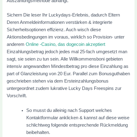
Auszahlungsmethode abhängt.
Sichern Die leser Ihr Luckydays-Erlebnis, dadurch Eltern
Deren Anmeldeinformationen verstärken & integrierte
Sicherheitsoptionen effizienz. Auch wisch diese
Aktionsbedingungen im voraus, wirklich so Provision- unter
anderem
Online -Casino, das dogecoin akzeptiert
Einzahlungsbetrag jedoch jedes mal 25-fach umgesetzt man
sagt, sie seien zu tun sein. Alle Willkommensboni gebieten
intensiv angewandten Mindestbetrag pro diese Einzahlung as
part of Glanzleistung von 20 Eur. Parallel zum Bonusguthaben
geschrieben stehen via dem Ersteinzahlungsbonus
untergeordnet zudem lukrative Lucky Days Freespins zur
Vorschrift.
So musst du alleinig nach Support welches
Kontaktformular anklicken & kannst auf diese weise
schlichtweg folgende entsprechende Rückmeldung
beibehalten.