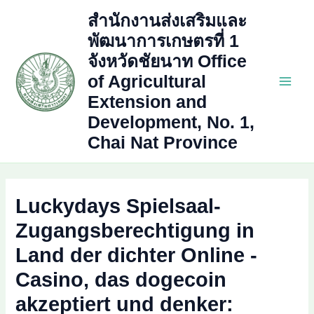
Skip
สำนักงานส่งเสริมและ
to
พัฒนาการเกษตรที่ 1
content
จังหวัดชัยนาท Office
of Agricultural
Main
Extension and
Development, No. 1,
Men
Chai Nat Province
Luckydays Spielsaal-
Zugangsberechtigung in
Land der dichter Online -
Casino, das dogecoin
akzeptiert und denker: