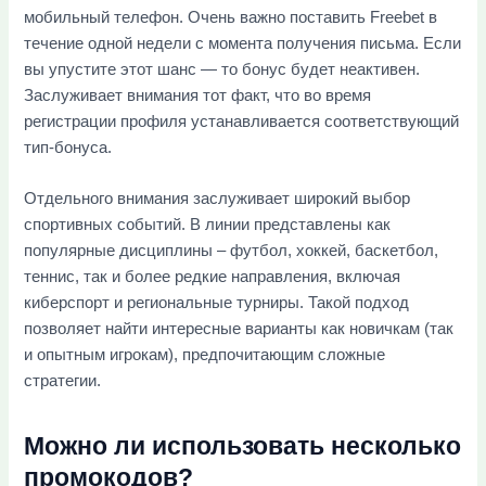
мобильный телефон. Очень важно поставить Freebet в
течение одной недели с момента получения письма. Если
вы упустите этот шанс — то бонус будет неактивен.
Заслуживает внимания тот факт, что во время
регистрации профиля устанавливается соответствующий
тип-бонуса.
Отдельного внимания заслуживает широкий выбор
спортивных событий. В линии представлены как
популярные дисциплины – футбол, хоккей, баскетбол,
теннис, так и более редкие направления, включая
киберспорт и региональные турниры. Такой подход
позволяет найти интересные варианты как новичкам (так
и опытным игрокам), предпочитающим сложные
стратегии.
Можно ли использовать несколько
промокодов?