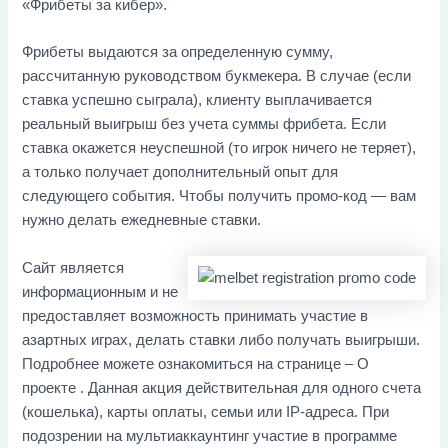
«Фрибеты за кибер».
Фрибеты выдаются за определенную сумму,
рассчитанную руководством букмекера. В случае (если
ставка успешно сыграла), клиенту выплачивается
реальный выигрыш без учета суммы фрибета. Если
ставка окажется неуспешной (то игрок ничего не теряет),
а только получает дополнительный опыт для
следующего события. Чтобы получить промо-код — вам
нужно делать ежедневные ставки.
Сайт является
информационным и не
предоставляет возможность принимать участие в
азартных играх, делать ставки либо получать выигрыши.
Подробнее можете ознакомиться на странице – О
проекте . Данная акция действительная для одного счета
(кошелька), карты оплаты, семьи или IP-адреса. При
подозрении на мультиаккаунтинг участие в программе