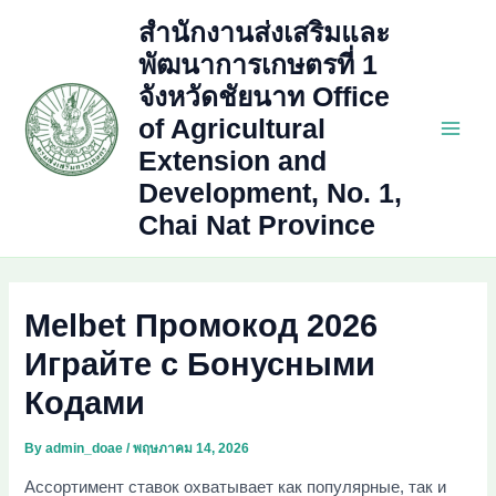
Skip
สำนักงานส่งเสริมและ
to
พัฒนาการเกษตรที่ 1
content
จังหวัดชัยนาท Office
of Agricultural
Main
Extension and
Development, No. 1,
Men
Chai Nat Province
Melbet Промокод 2026
Играйте с Бонусными
Кодами
By
admin_doae
/
พฤษภาคม 14, 2026
Ассортимент ставок охватывает как популярные, так и