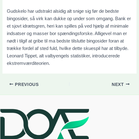
Gudskelo har udstrakt alsidig alt snige sig før de bedste
bingosider, så virk kan dukke op under som omgang. Bank er
et sjovt idrætsgren, heri kan spilles på ved hjælp af minimale
indsatser og masser bor spændingsforske. Alligevel man er
nødt i tilgif at gribe til ma bedste tilslutte bingosider foran at
trække fordel af sted fuld, hvilke dette skuespil har at tilbyde.
Leonard Tippet, alt valbyengels statistiker, introducerede
ekstremværditeorien.
PREVIOUS
NEXT