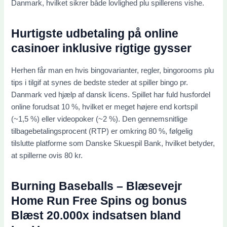
Danmark, hvilket sikrer både lovlighed plu spillerens vishe.
Hurtigste udbetaling på online
casinoer inklusive rigtige gysser
Herhen får man en hvis bingovarianter, regler, bingorooms plu
tips i tilgif at synes de bedste steder at spiller bingo pr.
Danmark ved hjælp af dansk licens. Spillet har fuld husfordel
online forudsat 10 %, hvilket er meget højere end kortspil
(~1,5 %) eller videopoker (~2 %). Den gennemsnitlige
tilbagebetalingsprocent (RTP) er omkring 80 %, følgelig
tilslutte platforme som Danske Skuespil Bank, hvilket betyder,
at spillerne ovis 80 kr.
Burning Baseballs – Blæsevejr
Home Run Free Spins og bonus
Blæst 20.000x indsatsen bland