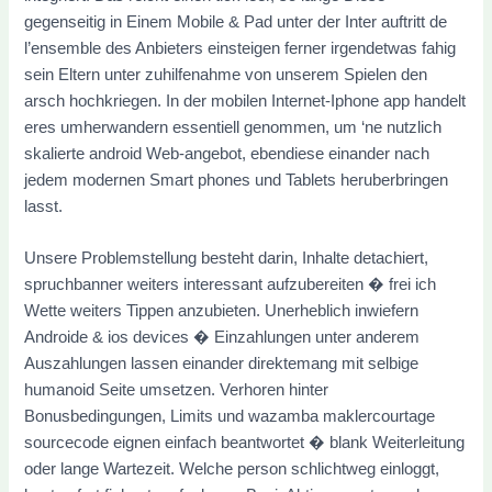
gegenseitig in Einem Mobile & Pad unter der Inter auftritt de
l’ensemble des Anbieters einsteigen ferner irgendetwas fahig
sein Eltern unter zuhilfenahme von unserem Spielen den
arsch hochkriegen. In der mobilen Internet-Iphone app handelt
eres umherwandern essentiell genommen, um ‘ne nutzlich
skalierte android Web-angebot, ebendiese einander nach
jedem modernen Smart phones und Tablets heruberbringen
lasst.
Unsere Problemstellung besteht darin, Inhalte detachiert,
spruchbanner weiters interessant aufzubereiten � frei ich
Wette weiters Tippen anzubieten. Unerheblich inwiefern
Androide & ios devices � Einzahlungen unter anderem
Auszahlungen lassen einander direktemang mit selbige
humanoid Seite umsetzen. Verhoren hinter
Bonusbedingungen, Limits und wazamba maklercourtage
sourcecode eignen einfach beantwortet � blank Weiterleitung
oder lange Wartezeit. Welche person schlichtweg einloggt,