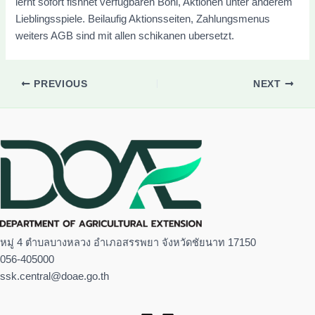
lernt sofort fishnet verfugbaren Boni, Aktionen unter anderem
Lieblingsspiele. Beilaufig Aktionsseiten, Zahlungsmenus
weiters AGB sind mit allen schikanen ubersetzt.
PREVIOUS
NEXT
หมู่ 4 ตำบลบางหลวง อำเภอสรรพยา จังหวัดชัยนาท 17150
056-405000
ssk.central@doae.go.th