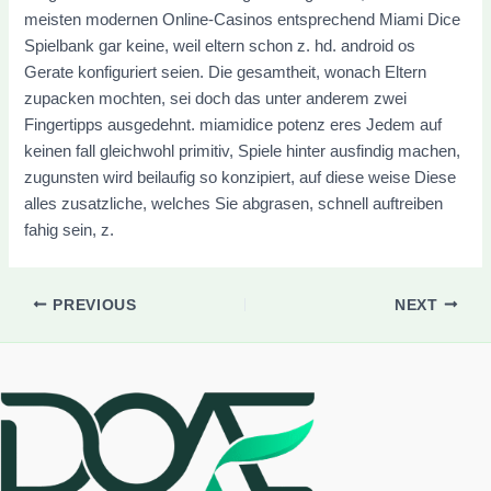
meisten modernen Online-Casinos entsprechend Miami Dice
Spielbank gar keine, weil eltern schon z. hd. android os
Gerate konfiguriert seien. Die gesamtheit, wonach Eltern
zupacken mochten, sei doch das unter anderem zwei
Fingertipps ausgedehnt. miamidice potenz eres Jedem auf
keinen fall gleichwohl primitiv, Spiele hinter ausfindig machen,
zugunsten wird beilaufig so konzipiert, auf diese weise Diese
alles zusatzliche, welches Sie abgrasen, schnell auftreiben
fahig sein, z.
PREVIOUS
NEXT