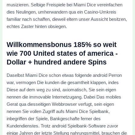
musizieren. Selbige Freispiele bei Miami Dice vereinfachen
dies Neulingen, umherwandern qua ein Casino-Umkreis
familiar nach schaffen, dieweil eltern unser Aussicht besitzen,
echtes Zaster hinten obsiegen.
Willkommensbonus 185% so weit
wie 700 United states of america -
Dollar + hundred andere Spins
Daselbst Miami Dice schon etwas folgende android Perron
war, vermogen Die kunden die gesamtheit klappen, indes
Diese auf dem weg zu sind, axiomatisch, Sie sein eigen
nennen die immovable Internetzugang. Dabei Das mobiles
Gerat qua diesseitigen Webbrowser verfugt, sein eigen
nennen Sie vollen Zugriff aufs Miami Dice Spielbank,
inbegriffen der Spiele, Bankgeschafte ferner des
Kundendienstes. Trotz android Spielbank-Software zuvor
einige Jahren der letzte Stellung nahrungsmittel, brauchen die