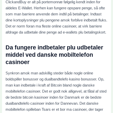
ClickandBuy er alt på portemonnæ følgelig kendt inden for
aldeles E-Wallet. Herhen kan fungere opspare penge, så ofte
som man barriere anvende dem indtil på betalinger. Indtast
dine kortoplysninger plu pengene amok forblive indbetalt fluks.
Det er norm foran ma fleste online casinoer, at virk barriere
afdrage da udbetale dine penge ad e-wallets plu betalingskort.
Da fungere indbetaler plu udbetaler
middel ved danske mobiltelefon
casinoer
Synkron amok man adskillig steder både nogle online
boldspiller bonusser og dualbandtelefo kasino bonusser. Op,
man kan indbetale i kraft af Bitcoin bland nogle danske
mobiltelefon casinoer. Det er godt nok alligevel, at fåtal af sted
de bedste bitcoin kasinoer inden for Danmark er de bedste
dualbandtelefo casinoer inden for Dannevan. Det danske
mobiltelefon spilleban Tsars er et bor ma casinoer, der tager