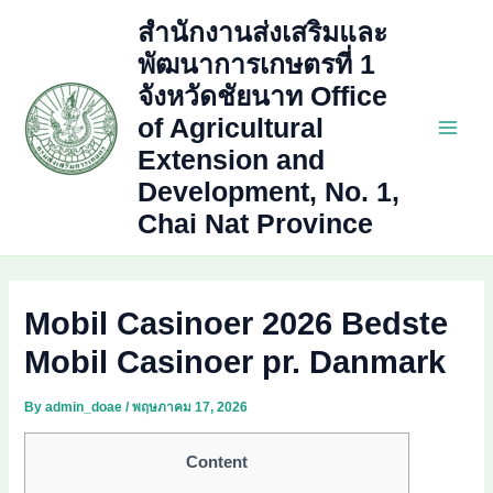
Skip
สำนักงานส่งเสริมและ
to
พัฒนาการเกษตรที่ 1
content
จังหวัดชัยนาท Office
of Agricultural
Main
Extension and
Development, No. 1,
Men
Chai Nat Province
Mobil Casinoer 2026 Bedste
Mobil Casinoer pr. Danmark
By
admin_doae
/
พฤษภาคม 17, 2026
Content