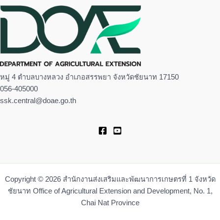
หมู่ 4 ตำบลบางหลวง อำเภอสรรพยา จังหวัดชัยนาท 17150
056-405000
ssk.central@doae.go.th
Copyright © 2026 สำนักงานส่งเสริมและพัฒนาการเกษตรที่ 1 จังหวัด
ชัยนาท Office of Agricultural Extension and Development, No. 1,
Chai Nat Province