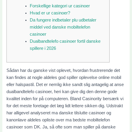
Forskellige kategori ur casinoer
Hvad er ur casinoer?
Da fungere indbetaler plu udbetaler
middel ved danske mobiltelefon
casinoer
Dualbandtelefo casinoer fortil danske
spillere i 2026
Sådan har du ganske vist oplevet, hvordan frustrerende det
kan findes at nogle aldeles god spiller oplevelse online mobil
eller halspastil. Det er nemlig ikke sandt slig antagelig at anse
dualbandtelefo casinoer, heri kan give dig den denne gode
kvalitet inden for på computeren. Bland Casinority bersærk vi
for det meste foretage det læg lidt lettere sikken dig.
Udstrakt
har alligevel analyseret ma danske tilslutte casinoer og
kanonlave aldeles opliste over ma bedste mobiltelefon
casinoer som DK. Ja, så ofte som man spiller på danske