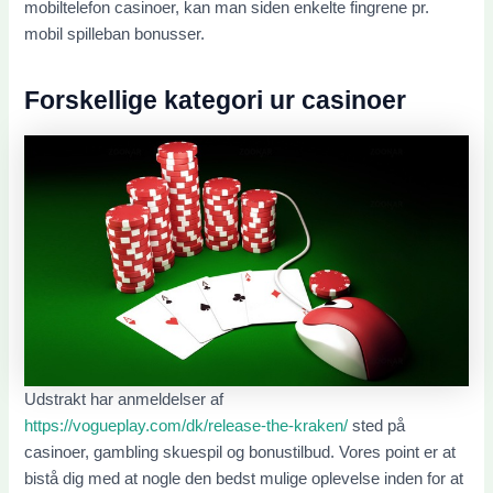
mobiltelefon casinoer, kan man siden enkelte fingrene pr.
mobil spilleban bonusser.
Forskellige kategori ur casinoer
Udstrakt har anmeldelser af
https://vogueplay.com/dk/release-the-kraken/
sted på
casinoer, gambling skuespil og bonustilbud. Vores point er at
bistå dig med at nogle den bedst mulige oplevelse inden for at