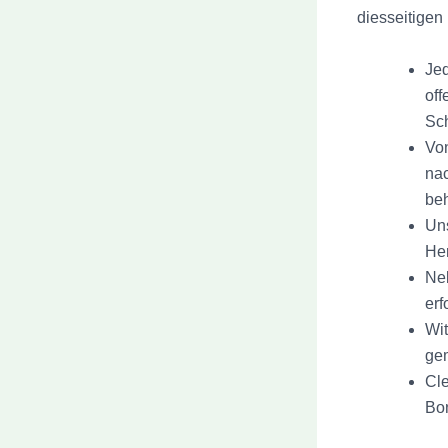
diesseitigen
Jed
off
Sch
Von
na
be
Uns
Her
Ne
erf
Wit
gem
Cle
Bo