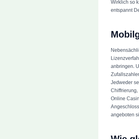
Wirklich so 
entspannt D
Mobilg
Nebensächlic
Lizenzverfah
anbringen. U
Zufallszahle
Jedweder se
Chiffrierung
Online Casino
Angeschlosse
angeboten sie
Wie gl