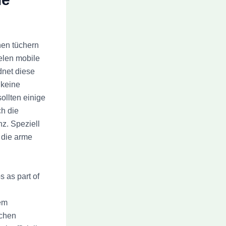
enen tüchern
elen mobile
dnet diese
 keine
sollten einige
ch die
z. Speziell
 die arme
 as part of
em
schen