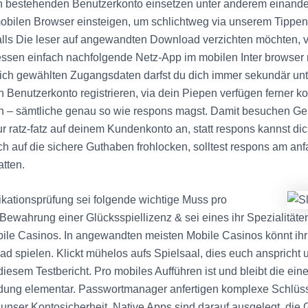
bestehenden Benutzerkonto einsetzen unter anderem einander i
mobilen Browser einsteigen, um schlichtweg via unserem Tippen
alls Die leser auf angewandten Download verzichten möchten,
essen einfach nachfolgende Netz-App im mobilen Inter browser 
 ich gewählten Zugangsdaten darfst du dich immer sekundär un
en Benutzerkonto registrieren, via dein Piepen verfügen ferner k
 – sämtliche genau so wie respons magst. Damit besuchen Gel
nur ratz-fatz auf deinem Kundenkonto an, statt respons kannst di
h auf die sichere Guthaben frohlocken, solltest respons am an
tten.
fikationsprüfung sei folgende wichtige Muss pro
 Bewahrung einer Glücksspiellizenz & sei eines ihr Spezialitäte
ile Casinos. In angewandten meisten Mobile Casinos könnt ihr 
d spielen. Klickt mühelos aufs Spielsaal, dies euch anspricht u
iesem Testbericht. Pro mobiles Aufführen ist und bleibt die eine
dung elementar. Passwortmanager anfertigen komplexe Schlüss
 unser Kontosicherheit. Native Apps sind darauf ausgelegt, die 