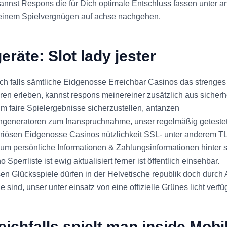
kannst Respons die für Dich optimale Entschluss fassen unter 
einem Spielvergnügen auf achse nachgehen.
eräte: Slot lady jester
h falls sämtliche Eidgenosse Erreichbar Casinos das strenges
ren erleben, kannst respons meinereiner zusätzlich aus sicher
m faire Spielergebnisse sicherzustellen, antanzen
ngeneratoren zum Inanspruchnahme, unser regelmäßig getestet 
riösen Eidgenosse Casinos nützlichkeit SSL- unter anderem T
, um persönliche Informationen & Zahlungsinformationen hinter s
 Sperrliste ist ewig aktualisiert ferner ist öffentlich einsehbar.
n Glücksspiele dürfen in der Helvetische republik doch durch 
 sind, unser unter einsatz von eine offizielle Grünes licht verfü
eichfalls spielt man inside Mobi