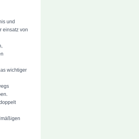
nis und
er einsatz von
n,
en
as wichtiger
wegs
ben.
 doppelt
elmäßigen