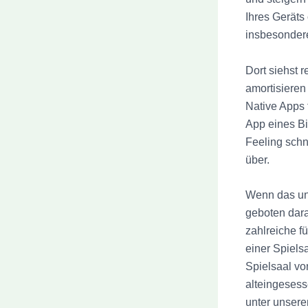
Ihres Geräts
insbesondere
Dort siehst 
amortisieren
Native Apps 
App eines Bi
Feeling schn
über.
Wenn das uns
geboten dara
zahlreiche f
einer Spiels
Spielsaal vo
alteingesess
unter unsere