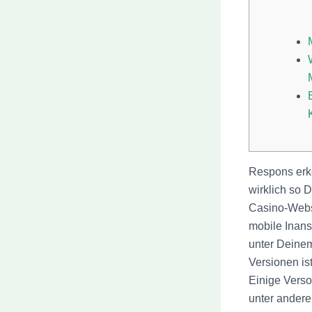
Respons er
wirklich so 
Casino-Websi
mobile Inans
unter Deine
Versionen ist
Einige Verso
unter andere