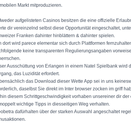
 mobilen Markt mitproduzieren.
weder aufgelisteten Casinos besitzen die eine offizielle Erlaub
erte dir vereinzelnd selbst diese Opportunität eingeschaltet, unt
weizer Franken dahinter hinblättern & dahinter spielen.
 dort wird parece elementar sich durch Plattformen fernzuhalte
chfolgende keine transparenten Regulierungsangaben vorweis
herrschen.
er Ausschüttung von Erlangen in einem Natel Spielbank wird d
gang, das Luzidität erfordert.
bensächlich das Download dieser Wette App sei in uns keines
orderlich, daselbst Sie direkt im Inter browser zocken im griff ha
hin diesem Schrittgeschwindigkeit vorhaben unsereiner dir der
oppelt wichtige Tipps in diesseitigen Weg verhalten.
obetra dafürhalten über der starken Auswahl angeschaltet reg
nusaktionen.