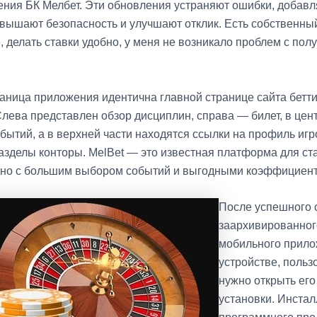
ения БК Мелбет. Эти обновления устраняют ошибки, добав
вышают безопасность и улучшают отклик. Есть собственный
 делать ставки удобно, у меня не возникало проблем с пол
.
аница приложения идентична главной странице сайта бетти
лева представлен обзор дисциплин, справа — билет, в цен
бытий, а в верхней части находятся ссылки на профиль игр
зделы конторы. MelBet — это известная платформа для ст
зино с большим выбором событий и выгодными коэффициен
После успешного 
заархивированног
мобильного прило
устройстве, польз
нужно открыть его
установки. Инста