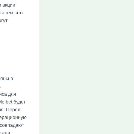
и акции
ы тем, что
гут
упны в
ь
иса для
elbet будет
ия. Перед
перационную
 совпадают
ожна.