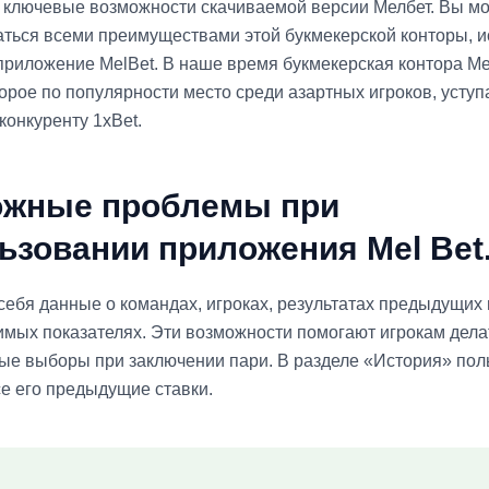
 ключевые возможности скачиваемой версии Мелбет. Вы м
аться всеми преимуществами этой букмекерской конторы, и
риложение MelBet. В наше время букмекерская контора Me
орое по популярности место среди азартных игроков, усту
конкуренту 1xBet.
ожные проблемы при
ьзовании приложения Mel Bet
себя данные о командах, игроках, результатах предыдущих 
имых показателях. Эти возможности помогают игрокам дела
ые выборы при заключении пари. В разделе «История» пол
е его предыдущие ставки.