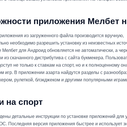
жности приложения Мелбет н
риложения из загруженного файла производится вручную,
ьно необходимо разрешить установку из неизвестных исто
Мелбет для Андроид обновляется не автоматически, а чер
и из скачанного дистрибутива с сайта букмекера. Пользова
оступ не только к ставкам на спорт, но и к полноценному о
м игр. В приложении азарта найдутся разделы с разнообр
кером, рулеткой, блэкджеком и другими популярными играм
и на спорт
дены детальные инструкции по установке приложений для 
ОС. Последняя версия приложения быстрее и использует з