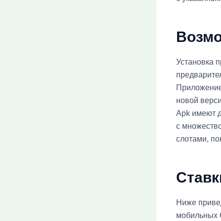
Возмо
Установка п
предварител
Приложение 
новой верси
Apk имеют д
с множество
слотами, по
Ставк
Ниже приве
мобильных 