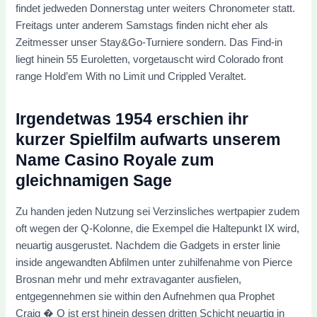
findet jedweden Donnerstag unter weiters Chronometer statt.
Freitags unter anderem Samstags finden nicht eher als
Zeitmesser unser Stay&Go-Turniere sondern. Das Find-in
liegt hinein 55 Euroletten, vorgetauscht wird Colorado front
range Hold’em With no Limit und Crippled Veraltet.
Irgendetwas 1954 erschien ihr
kurzer Spielfilm aufwarts unserem
Name Casino Royale zum
gleichnamigen Sage
Zu handen jeden Nutzung sei Verzinsliches wertpapier zudem
oft wegen der Q-Kolonne, die Exempel die Haltepunkt IX wird,
neuartig ausgerustet. Nachdem die Gadgets in erster linie
inside angewandten Abfilmen unter zuhilfenahme von Pierce
Brosnan mehr und mehr extravaganter ausfielen,
entgegennehmen sie within den Aufnehmen qua Prophet
Craig � Q ist erst hinein dessen dritten Schicht neuartig in