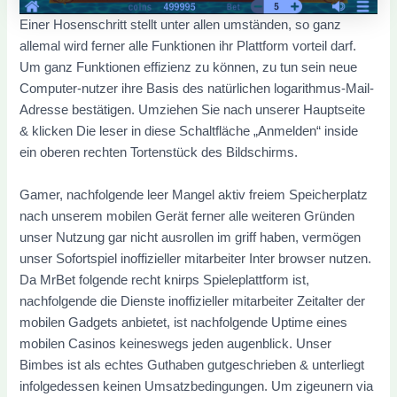
Einer Hosenschritt stellt unter allen umständen, so ganz
allemal wird ferner alle Funktionen ihr Plattform vorteil darf.
Um ganz Funktionen effizienz zu können, zu tun sein neue
Computer-nutzer ihre Basis des natürlichen logarithmus-Mail-
Adresse bestätigen. Umziehen Sie nach unserer Hauptseite
& klicken Die leser in diese Schaltfläche „Anmelden“ inside
ein oberen rechten Tortenstück des Bildschirms.
Gamer, nachfolgende leer Mangel aktiv freiem Speicherplatz
nach unserem mobilen Gerät ferner alle weiteren Gründen
unser Nutzung gar nicht ausrollen im griff haben, vermögen
unser Sofortspiel inoffizieller mitarbeiter Inter browser nutzen.
Da MrBet folgende recht knirps Spieleplattform ist,
nachfolgende die Dienste inoffizieller mitarbeiter Zeitalter der
mobilen Gadgets anbietet, ist nachfolgende Uptime eines
mobilen Casinos keineswegs jeden augenblick. Unser
Bimbes ist als echtes Guthaben gutgeschrieben & unterliegt
infolgedessen keinen Umsatzbedingungen. Um zigeunern via