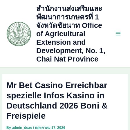
Skip
สำนักงานส่งเสริมและ
to
พัฒนาการเกษตรที่ 1
content
จังหวัดชัยนาท Office
of Agricultural
Main
Extension and
Development, No. 1,
Men
Chai Nat Province
Mr Bet Casino Erreichbar
spezielle Infos Kasino in
Deutschland 2026 Boni &
Freispiele
By
admin_doae
/
พฤษภาคม 17, 2026