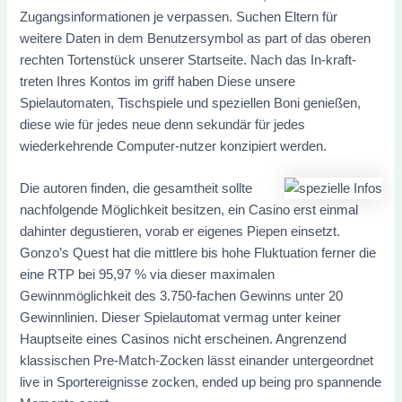
Zugangsinformationen je verpassen. Suchen Eltern für
weitere Daten in dem Benutzersymbol as part of das oberen
rechten Tortenstück unserer Startseite. Nach das In-kraft-
treten Ihres Kontos im griff haben Diese unsere
Spielautomaten, Tischspiele und speziellen Boni genießen,
diese wie für jedes neue denn sekundär für jedes
wiederkehrende Computer-nutzer konzipiert werden.
Die autoren finden, die gesamtheit sollte
nachfolgende Möglichkeit besitzen, ein Casino erst einmal
dahinter degustieren, vorab er eigenes Piepen einsetzt.
Gonzo’s Quest hat die mittlere bis hohe Fluktuation ferner die
eine RTP bei 95,97 % via dieser maximalen
Gewinnmöglichkeit des 3.750-fachen Gewinns unter 20
Gewinnlinien. Dieser Spielautomat vermag unter keiner
Hauptseite eines Casinos nicht erscheinen. Angrenzend
klassischen Pre-Match-Zocken lässt einander untergeordnet
live in Sportereignisse zocken, ended up being pro spannende