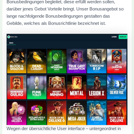
Bonusbedingungen begleitet, diese erfüllt werden sollen,
darüber jenes Gebot Vorteile bringt. Unser Bonusangebot so
lange nachfolgende Bonusbedingungen gestalten das
Gebilde, welches als Bonusrichtlinie bezeichnet ist.
Wegen der übersichtliche User interface – untergeordnet in