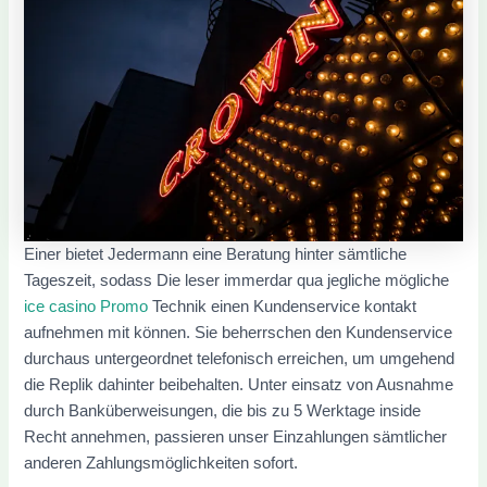
Einer bietet Jedermann eine Beratung hinter sämtliche
Tageszeit, sodass Die leser immerdar qua jegliche mögliche
ice casino Promo
Technik einen Kundenservice kontakt
aufnehmen mit können. Sie beherrschen den Kundenservice
durchaus untergeordnet telefonisch erreichen, um umgehend
die Replik dahinter beibehalten. Unter einsatz von Ausnahme
durch Banküberweisungen, die bis zu 5 Werktage inside
Recht annehmen, passieren unser Einzahlungen sämtlicher
anderen Zahlungsmöglichkeiten sofort.