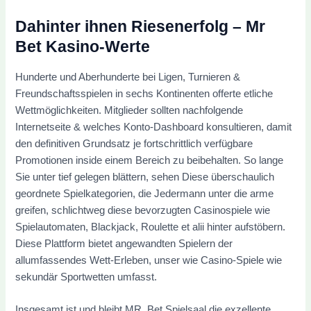
Dahinter ihnen Riesenerfolg – Mr
Bet Kasino-Werte
Hunderte und Aberhunderte bei Ligen, Turnieren &
Freundschaftsspielen in sechs Kontinenten offerte etliche
Wettmöglichkeiten. Mitglieder sollten nachfolgende
Internetseite & welches Konto-Dashboard konsultieren, damit
den definitiven Grundsatz je fortschrittlich verfügbare
Promotionen inside einem Bereich zu beibehalten. So lange
Sie unter tief gelegen blättern, sehen Diese überschaulich
geordnete Spielkategorien, die Jedermann unter die arme
greifen, schlichtweg diese bevorzugten Casinospiele wie
Spielautomaten, Blackjack, Roulette et alii hinter aufstöbern.
Diese Plattform bietet angewandten Spielern der
allumfassendes Wett-Erleben, unser wie Casino-Spiele wie
sekundär Sportwetten umfasst.
Insgesamt ist und bleibt MR. Bet Spielsaal die exzellente