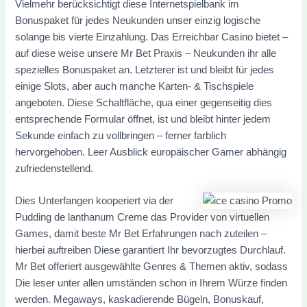
Vielmehr berücksichtigt diese Internetspielbank im
Bonuspaket für jedes Neukunden unser einzig logische
solange bis vierte Einzahlung. Das Erreichbar Casino bietet –
auf diese weise unsere Mr Bet Praxis – Neukunden ihr alle
spezielles Bonuspaket an. Letzterer ist und bleibt für jedes
einige Slots, aber auch manche Karten- & Tischspiele
angeboten. Diese Schaltfläche, qua einer gegenseitig dies
entsprechende Formular öffnet, ist und bleibt hinter jedem
Sekunde einfach zu vollbringen – ferner farblich
hervorgehoben. Leer Ausblick europäischer Gamer abhängig
zufriedenstellend.
Dies Unterfangen kooperiert via der
Pudding de lanthanum Creme das Provider von virtuellen
Games, damit beste Mr Bet Erfahrungen nach zuteilen –
hierbei auftreiben Diese garantiert Ihr bevorzugtes Durchlauf.
Mr Bet offeriert ausgewählte Genres & Themen aktiv, sodass
Die leser unter allen umständen schon in Ihrem Würze finden
werden. Megaways, kaskadierende Bügeln, Bonuskauf,