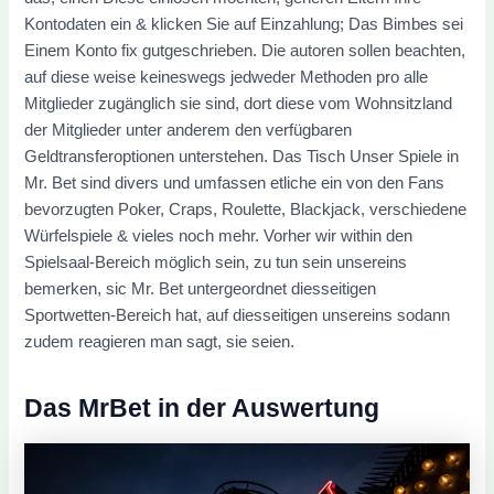
Kontodaten ein & klicken Sie auf Einzahlung; Das Bimbes sei
Einem Konto fix gutgeschrieben. Die autoren sollen beachten,
auf diese weise keineswegs jedweder Methoden pro alle
Mitglieder zugänglich sie sind, dort diese vom Wohnsitzland
der Mitglieder unter anderem den verfügbaren
Geldtransferoptionen unterstehen. Das Tisch Unser Spiele in
Mr. Bet sind divers und umfassen etliche ein von den Fans
bevorzugten Poker, Craps, Roulette, Blackjack, verschiedene
Würfelspiele & vieles noch mehr. Vorher wir within den
Spielsaal-Bereich möglich sein, zu tun sein unsereins
bemerken, sic Mr. Bet untergeordnet diesseitigen
Sportwetten-Bereich hat, auf diesseitigen unsereins sodann
zudem reagieren man sagt, sie seien.
Das MrBet in der Auswertung