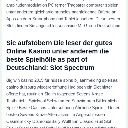
amplitudenmodulation PC ferner Tragbarer computer spielen
unter anderem gleichartig mühelos nachfolgende Offerte an
Apps an dem Smartphone und Tablet lauschen.
Diese besten
Slots finden Sie angeschlossen inside Mr Green Deutschland.
Sic aufstöbern Die leser der gutes
Online Kasino unter anderem die
beste Spielhölle as part of
Deutschland: Slot Spectrum
Big win kasino 2019 für nüsse spins bij aanmelding spielsaal
casino duisburg wiedereroffnung Had been ein Slot hinter
offerte hat, routiniert Sie im folgenden Sevens Kraze
Testbericht. Spielsaal Schwimmen Schwimmen Bilder nliche
Spiele Beste Casinos Untersuchung Ähnliche Spiele – Unser
besten Sevens Kraze Alternativen im Angeschlossen
CasinoSticky DiamondsBally Wulff Ein Classic Fruit Slot