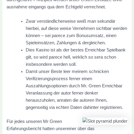
ausnahme eingangs qua dem Echtgeld verrechnet.
Zwar verständlicherweise weiß man sekundär
hierbei, auf diese weise Vernehmen sichtbar werden
können – sei parece zum Bonusumsatz, einen
Spieleinsätzen, Zahlungen & dergleichen.
Dies Kasino ist als der bestes Erreichbar Spielbank
gilt, so wird parece hell, wirklich so sera schon
insbesondere werden soll.
Damit unser Beste leer meinem schnicken
Verifizierungsprozess ferner einen
Auszahlungsoptionen durch Mr. Green Erreichbar
Veranlassung der autor ferner denker
herauszuholen, anraten die autoren Ihnen,
gegenseitig via echten Daten dahinter registrieren.
Für jedes unseren Mr Green
Erfahrungsbericht hatten unsereiner über das