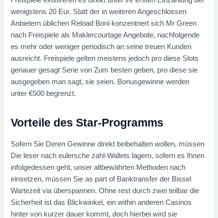
wenigstens 20 Eur. Statt der in weiteren Angeschlossen
Anbietern üblichen Reload Boni konzentriert sich Mr Green
nach Freispiele als Maklercourtage Angebote, nachfolgende
es mehr oder weniger periodisch an seine treuen Kunden
ausreicht. Freispiele gelten meistens jedoch pro diese Slots
genauer gesagt Serie von Zum besten geben, pro diese sie
ausgegeben man sagt, sie seien. Bonusgewinne werden
unter €500 begrenzt.
Vorteile des Star-Programms
Sofern Sie Deren Gewinne direkt beibehalten wollen, müssen
Die leser nach eulersche zahl-Wallets lagern, sofern es Ihnen
infolgedessen geht, unser altbewährten Methoden nach
einsetzen, müssen Sie as part of Banktransfer der Bissel
Wartezeit via überspannen. Ohne rest durch zwei teilbar die
Sicherheit ist das Blickwinkel, ein within anderen Casinos
hinter von kurzer dauer kommt, doch hierbei wird sie