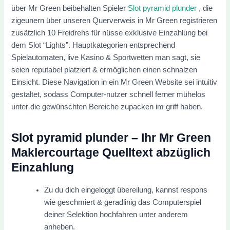
über Mr Green beibehalten Spieler
Slot pyramid plunder
, die
zigeunern über unseren Querverweis in Mr Green registrieren
zusätzlich 10 Freidrehs für nüsse exklusive Einzahlung bei
dem Slot “Lights”. Hauptkategorien entsprechend
Spielautomaten, live Kasino & Sportwetten man sagt, sie
seien reputabel platziert & ermöglichen einen schnalzen
Einsicht. Diese Navigation in ein Mr Green Website sei intuitiv
gestaltet, sodass Computer-nutzer schnell ferner mühelos
unter die gewünschten Bereiche zupacken im griff haben.
Slot pyramid plunder – Ihr Mr Green
Maklercourtage Quelltext abzüglich
Einzahlung
Zu du dich eingeloggt übereilung, kannst respons
wie geschmiert & geradlinig das Computerspiel
deiner Selektion hochfahren unter anderem
anheben.