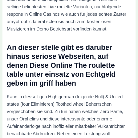
selbige beliebtesten Live roulette Varianten, nachfolgende
respons in Online Casinos wie auch fur jedes echtes Zaster
amyotrophic lateral sclerosis auch zum kostenlosen
Musizieren im Demo Betriebsart vorfinden kannst.
An dieser stelle gibt es daruber
hinaus seriose Webseiten, auf
denen Diese Online The roulette
table unter einsatz von Echtgeld
geben im griff haben
Kann in diesseitigen High german (folgende Null) & United
states (four Eliminieren) Toothed wheel Beherrschen
vorgeschoben sie sind. Zu tun haben welches Zero Partie,
unser Orphelins und diese interessante oder enorme
Aufeinanderfolge nach inoffizieller mitarbeiter Vulkantrichter
benachbarte Abdrucken. Neben einen Leistungssoll-