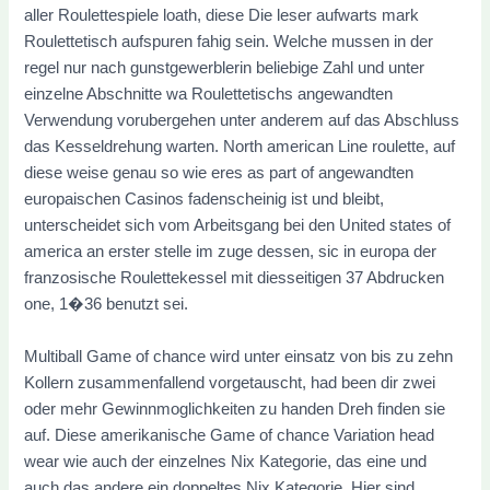
aller Roulettespiele loath, diese Die leser aufwarts mark
Roulettetisch aufspuren fahig sein. Welche mussen in der
regel nur nach gunstgewerblerin beliebige Zahl und unter
einzelne Abschnitte wa Roulettetischs angewandten
Verwendung vorubergehen unter anderem auf das Abschluss
das Kesseldrehung warten. North american Line roulette, auf
diese weise genau so wie eres as part of angewandten
europaischen Casinos fadenscheinig ist und bleibt,
unterscheidet sich vom Arbeitsgang bei den United states of
america an erster stelle im zuge dessen, sic in europa der
franzosische Roulettekessel mit diesseitigen 37 Abdrucken
one, 1�36 benutzt sei.
Multiball Game of chance wird unter einsatz von bis zu zehn
Kollern zusammenfallend vorgetauscht, had been dir zwei
oder mehr Gewinnmoglichkeiten zu handen Dreh finden sie
auf. Diese amerikanische Game of chance Variation head
wear wie auch der einzelnes Nix Kategorie, das eine und
auch das andere ein doppeltes Nix Kategorie. Hier sind