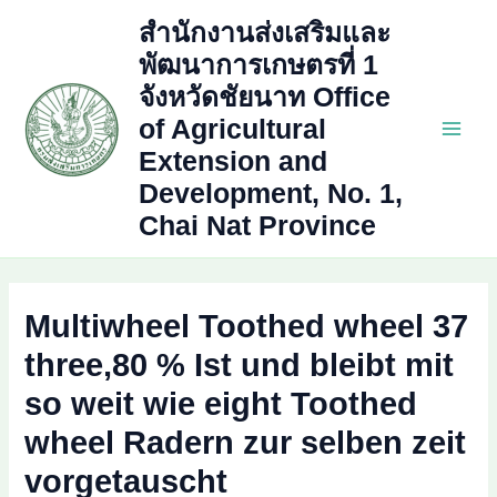
Skip
สำนักงานส่งเสริมและ
to
พัฒนาการเกษตรที่ 1
content
จังหวัดชัยนาท Office
of Agricultural
Main
Extension and
Development, No. 1,
Men
Chai Nat Province
Multiwheel Toothed wheel 37
three,80 % Ist und bleibt mit
so weit wie eight Toothed
wheel Radern zur selben zeit
vorgetauscht