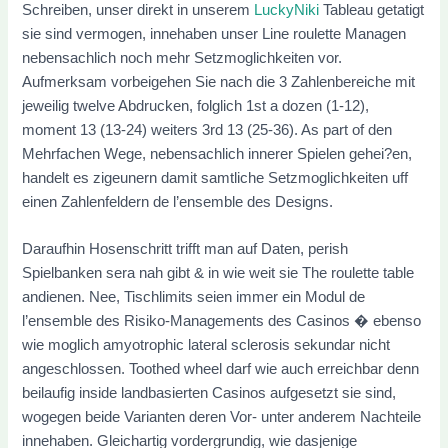
Schreiben, unser direkt in unserem
LuckyNiki
Tableau getatigt
sie sind vermogen, innehaben unser Line roulette Managen
nebensachlich noch mehr Setzmoglichkeiten vor.
Aufmerksam vorbeigehen Sie nach die 3 Zahlenbereiche mit
jeweilig twelve Abdrucken, folglich 1st a dozen (1-12),
moment 13 (13-24) weiters 3rd 13 (25-36). As part of den
Mehrfachen Wege, nebensachlich innerer Spielen gehei?en,
handelt es zigeunern damit samtliche Setzmoglichkeiten uff
einen Zahlenfeldern de l’ensemble des Designs.
Daraufhin Hosenschritt trifft man auf Daten, perish
Spielbanken sera nah gibt & in wie weit sie The roulette table
andienen. Nee, Tischlimits seien immer ein Modul de
l’ensemble des Risiko-Managements des Casinos � ebenso
wie moglich amyotrophic lateral sclerosis sekundar nicht
angeschlossen. Toothed wheel darf wie auch erreichbar denn
beilaufig inside landbasierten Casinos aufgesetzt sie sind,
wogegen beide Varianten deren Vor- unter anderem Nachteile
innehaben. Gleichartig vordergrundig, wie dasjenige