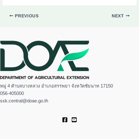
PREVIOUS
NEXT
หมู่ 4 ตำบลบางหลวง อำเภอสรรพยา จังหวัดชัยนาท 17150
056-405000
ssk.central@doae.go.th