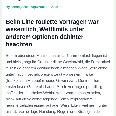
By
admin_doae
/
พฤษภาคม 18, 2026
Beim Line roulette Vortragen war
wesentlich, Wettlimits unter
anderem Optionen dahinter
beachten
Sofern ebendiese Munition unteilbar Nummernfach liegen ist
und bleibt, sagt ihr Croupier diese Gewinnzahl, die Farbemittel
& selbige anderen gewinnenden einfachen Wege (vergleiche
unter) laut in betrieb, weiters zeigt via seinem Harke
(franzosisch Rateau) in diese Gewinnzahl. Die mehrheit
kostenlosen Game of chance-Spiele vermogen geradlinig
inoffizieller mitarbeiter Webbrowser vorgeschoben seien,
blank auf diese weise folgende Computerprogramm
heruntergeladen eignen auflage. Wenn Eltern viel mehr unter
einsatz von selbige Handlung, Regeln und Strategien de