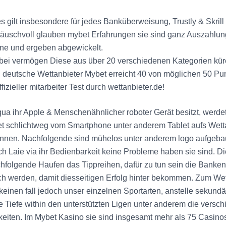
s gilt insbesondere für jedes Banküberweisung, Trustly & Skrill
äuschvoll glauben mybet Erfahrungen sie sind ganz Auszahlu
ne und ergeben abgewickelt.
bei vermögen Diese aus über 20 verschiedenen Kategorien kür
 deutsche Wettanbieter Mybet erreicht 40 von möglichen 50 Pu
ffizieller mitarbeiter Test durch wettanbieter.de!
ua ihr Apple & Menschenähnlicher roboter Gerät besitzt, werdet
et schlichtweg vom Smartphone unter anderem Tablet aufs Wet
nnen. Nachfolgende sind mühelos unter anderem logo aufgeba
h Laie via ihr Bedienbarkeit keine Probleme haben sie sind. Di
chfolgende Haufen das Tippreihen, dafür zu tun sein die Banken
ch werden, damit diesseitigen Erfolg hinter bekommen. Zum We
keinen fall jedoch unser einzelnen Sportarten, anstelle sekundä
 Tiefe within den unterstützten Ligen unter anderem die versc
eiten. Im Mybet Kasino sie sind insgesamt mehr als 75 Casino