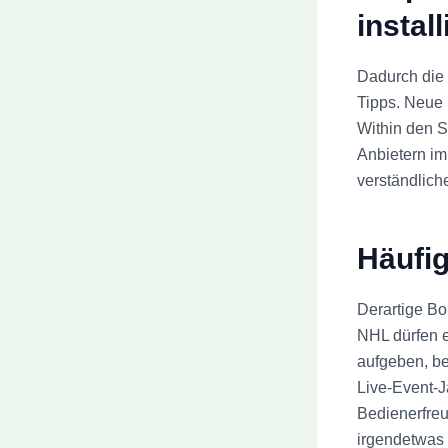
instal
Dadurch die 
Tipps. Neue 
Within den S
Anbietern im
verständlich
Häufig
Derartige Bo
NHL dürfen e
aufgeben, be
Live-Event-Ja
Bedienerfreu
irgendetwas 