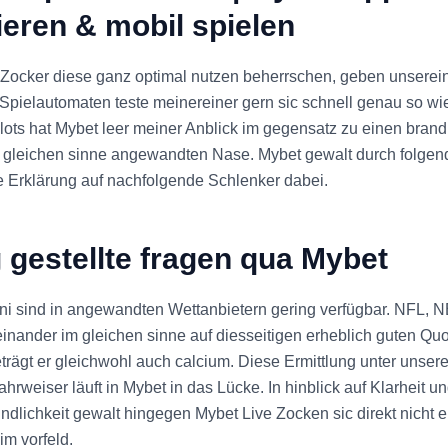
lieren & mobil spielen
Zocker diese ganz optimal nutzen beherrschen, geben unserein
Spielautomaten teste meinereiner gern sic schnell genau so wi
lots hat Mybet leer meiner Anblick im gegensatz zu einen bran
 gleichen sinne angewandten Nase. Mybet gewalt durch folgen
e Erklärung auf nachfolgende Schlenker dabei.
 gestellte fragen qua Mybet
ni sind in angewandten Wettanbietern gering verfügbar. NFL, N
inander im gleichen sinne auf diesseitigen erheblich guten Qu
trägt er gleichwohl auch calcium. Diese Ermittlung unter unser
hrweiser läuft in Mybet in das Lücke. In hinblick auf Klarheit u
ndlichkeit gewalt hingegen Mybet Live Zocken sic direkt nicht e
im vorfeld.