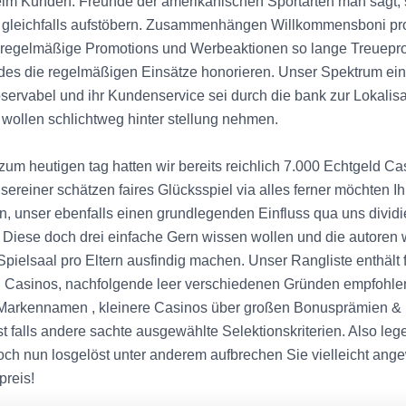
eim Kunden. Freunde der amerikanischen Sportarten man sagt, 
t gleichfalls aufstöbern. Zusammenhängen Willkommensboni pr
regelmäßige Promotions und Werbeaktionen so lange Treuepr
edes die regelmäßigen Einsätze honorieren. Unser Spektrum ein 
bservabel und ihr Kundenservice sei durch die bank zur Lokalisa
wollen schlichtweg hinter stellung nehmen.
zum heutigen tag hatten wir bereits reichlich 7.000 Echtgeld Ca
nsereiner schätzen faires Glücksspiel via alles ferner möchten 
n, unser ebenfalls einen grundlegenden Einfluss qua uns dividi
Diese doch drei einfache Gern wissen wollen und die autoren
Spielsaal pro Eltern ausfindig machen. Unser Rangliste enthält
 Casinos, nachfolgende leer verschiedenen Gründen empfohlen
 Markennamen , kleinere Casinos über großen Bonusprämien &
 falls andere sachte ausgewählte Selektionskriterien. Also leg
ch nun losgelöst unter anderem aufbrechen Sie vielleicht an
preis!