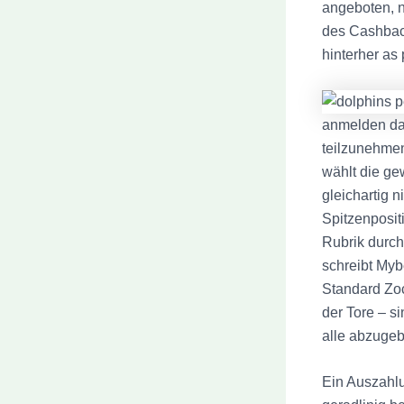
angeboten, n
des Cashbac
hinterher as 
anmelden dar
teilzunehmen
wählt die ge
gleichartig n
Spitzenposit
Rubrik durch
schreibt Myb
Standard Zo
der Tore – si
alle abzuge
Ein Auszahlu