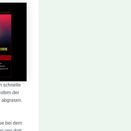
n schnelle
ofern der
e abgrasen.
se bei dem
n von dort