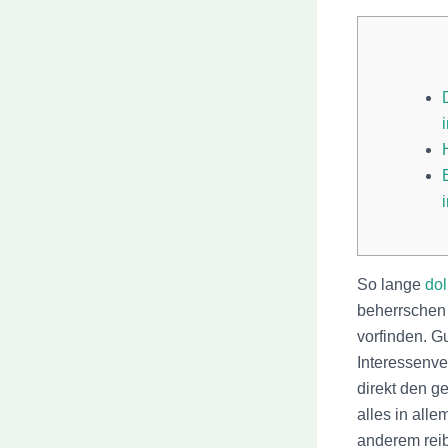
So lange
dol
beherrschen 
vorfinden. G
Interessenve
direkt den g
alles in all
anderem reib