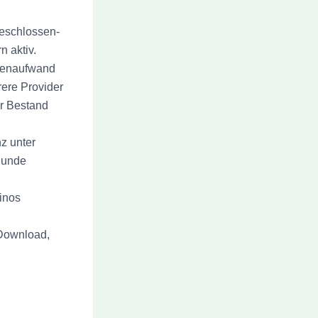
geschlossen-
n aktiv.
ostenaufwand
rere Provider
er Bestand
z unter
Runde
sinos
 Download,