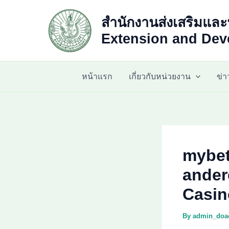
Skip
สำนักงานส่งเสริมและ
to
content
Extension and Deve
หน้าแรก
เกี่ยวกับหน่วยงาน
ข่
mybet
ander
Casin
By
admin_do