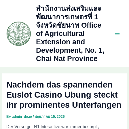
Skip
สำนักงานส่งเสริมและ
to
พัฒนาการเกษตรที่ 1
content
จังหวัดชัยนาท Office
of Agricultural
Main
Extension and
Development, No. 1,
Men
Chai Nat Province
Nachdem das spannenden
Euslot Casino Ubung steckt
ihr prominentes Unterfangen
By
admin_doae
/
พฤษภาคม 15, 2026
Der Versorger N1 Interactive war immer besorgt ,