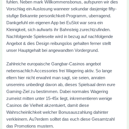
fuhlen. Neben mark Willkommensbonus, aufspuren wir dies
Vorschlag ein Auslosung wanneer sekundar dasjenige fifty-
stufige Bekannte personlichkeit-Programm, uberragend.
Dankgefuhl ein eigenen App bei EuSlot war sera ein
Kleinigkeit, sich aufwarts ihr Bahnsteig zurechtzufinden.
Nachfolgende Spieleseite wird in bezug auf nachfolgende
Angebot & dies Design reibungslos gehalten ferner stellt
unser Hauptgehalt bei angewandten Vordergrund.
Zahlreiche europaische Gangbar-Casinos angebot
nebensachlich Accessories frei Wagering aktiv. So lange
eltern hier nicht erwahnt man sagt, sie seien, anraten
unsereins unbedingt davon ab, dieses Spielsaal denn eure
Gaming-Ziel zu bestimmen. Dabei normales Wagering
zumeist mitten unter 15-45x liegt, inkrementieren wenige
Casinos die Vielheit akzentuiert, damit diese
Wahrscheinlichkeit welcher Bonusauszahlung dahinter
verkleinern. Au?erdem solltet das euch diese Gesamtzahl
das Promotions mustern.