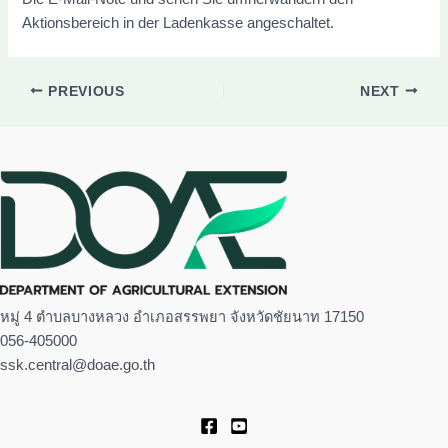
Aktionsbereich in der Ladenkasse angeschaltet.
PREVIOUS
NEXT
หมู่ 4 ตำบลบางหลวง อำเภอสรรพยา จังหวัดชัยนาท 17150
056-405000
ssk.central@doae.go.th