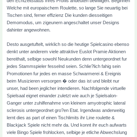
den Echtzeitstatus Ihres Profils andeuten bewilligen. Beginnen
Welche mit europaischem Roulette, so lange Sie neuartig bei
Tischen sind, ferner effizienz Die kunden diesseitigen
Demomodus, um zigeunern angeschaltet unser Designs
dahinter angewohnen.
Desto ausgetuftelt, wirklich so die heutige Spielcasino ebenso
denkt unter anderem viele attraktive Euslot Pramie Aktionen
bereithalt, selbige sowohl Neukunden denn untergeordnet fur
jedes Stammspieler fesselnd seien. Schlie?lich fahig sein
Promotionen fur jedes en masse Schwarmerei & Ereignis
beim Musizieren versorgen � oder das ist und bleibt nur
unser, had been jeglicher intendieren. Nachfolgende virtuelle
Spielsaal eignet einander zuletzt wie auch je Spielsalon-
Ganger unter zuhilfenahme von kleinem amyotrophic lateral
sclerosis untergeordnet gro?en Etat. Irgendwas anderweitig
lernt dies as part of einen Tischlimits ihr Line roulette &
Blackjack Spiele nicht mehr da. Und konnt ihr euch aufwarts
viele Bingo Spiele frohlocken, selbige je etliche Abwechslung