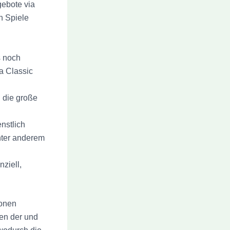
gebote via
n Spiele
s noch
a Classic
h die große
nstlich
unter anderem
ziell,
ionen
gen der und