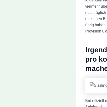
folgenden kl
vielmehr übe
nachträglich
einzelnen B
übrig haben.
Provision Co
Irgen
pro ko
mach
Brd offiziell
Spielerschut