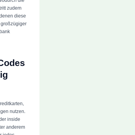
wodurch die
tritt zudem
 denen diese
 großzügiger
lbank
 Codes
ig
editkarten,
gen nutzen.
der inside
unter anderem
r jedes