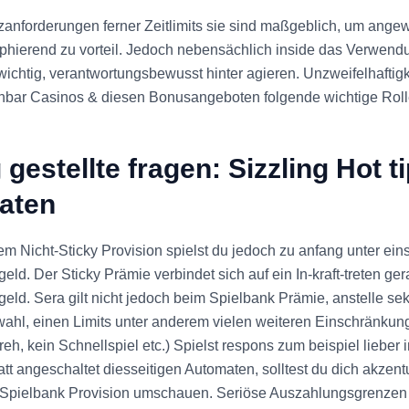
anforderungen ferner Zeitlimits sie sind maßgeblich, um ange
phierend zu vorteil. Jedoch nebensächlich inside das Verwend
wichtig, verantwortungsbewusst hinter agieren.
Unzweifelhaftigke
chbar Casinos & diesen Bonusangeboten folgende wichtige Roll
 gestellte fragen: Sizzling Hot t
aten
em Nicht-Sticky Provision spielst du jedoch zu anfang unter ein
ld. Der Sticky Prämie verbindet sich auf ein In-kraft-treten ger
eld. Sera gilt nicht jedoch beim Spielbank Prämie, anstelle se
wahl, einen Limits unter anderem vielen weiteren Einschränkun
h, kein Schnellspiel etc.) Spielst respons zum beispiel lieber 
tt angeschaltet diesseitigen Automaten, solltest du dich akzentu
 Spielbank Provision umschauen. Seriöse Auszahlungsgrenzen