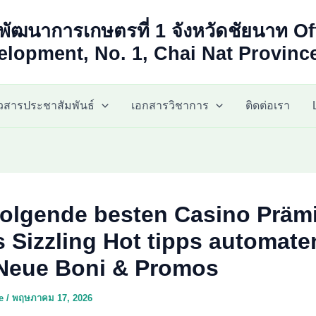
พัฒนาการเกษตรที่ 1 จังหวัดชัยนาท Of
lopment, No. 1, Chai Nat Provinc
าวสารประชาสัมพันธ์
เอกสารวิชาการ
ติดต่อเรา
olgende besten Casino Präm
 Sizzling Hot tipps automate
Neue Boni & Promos
ae
/
พฤษภาคม 17, 2026