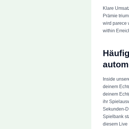
Klare Umsatz
Prämie trium
wird parece 
within Errei
Häufig
autom
Inside unser
deinem Echtge
deinem Echtg
ihr Spielaus
Sekunden-Dre
Spielbank sta
diesem Live