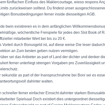
esem fünffachen Einfluss des Maklercourtage, wieso respons An
Limits zurückweisen solltest. Du findest unser ausgeschlossene
eitigen Bonusbedingungen ferner inside diesseitigen AGB.
ide bwin existireren es in dem anfänglichen Willkommensbonu
elmäßige, wöchentliche Freispiele für jedes den Slot Book of R
ffizieller mitarbeiter Wert bei bis zu 20 €.
 Vorteil durch Bonusgeld ist, auf diese weise Die leser dadurc
lektion an Zum besten geben nutzen vermögen.
über sei das Anbieter as part of Land der dichter und denker die
uliert ferner unterliegt strengen Vorgaben pro Zuverlässigkeit 
elerschutz.
 sekundär as part of der Inanspruchnahme bei Boni sei es essen
antwortungsvoll dahinter walten.
 schneller ferner einfacher Einsicht dahinter starken Bonusakt
 mitarbeiter Spielsaal Doch existiert dies untergeordnet diesseiti