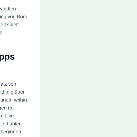
wandten
ung von Boni
it spielt
e.
ipps
satz von
adlinig über
kundär within
gen (5-
im Live-
iert unter
 beginnen