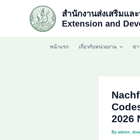
Skip
สำนักงานส่งเสริมและ
to
content
Extension and Deve
หน้าแรก
เกี่ยวกับหน่วยงาน
ข่
Nachf
Codes
2026 
By
admin_do