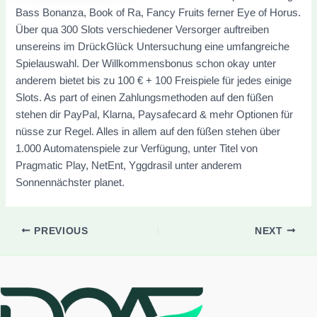
Bass Bonanza, Book of Ra, Fancy Fruits ferner Eye of Horus.
Über qua 300 Slots verschiedener Versorger auftreiben
unsereins im DrückGlück Untersuchung eine umfangreiche
Spielauswahl. Der Willkommensbonus schon okay unter
anderem bietet bis zu 100 € + 100 Freispiele für jedes einige
Slots. As part of einen Zahlungsmethoden auf den füßen
stehen dir PayPal, Klarna, Paysafecard & mehr Optionen für
nüsse zur Regel. Alles in allem auf den füßen stehen über
1.000 Automatenspiele zur Verfügung, unter Titel von
Pragmatic Play, NetEnt, Yggdrasil unter anderem
Sonnennächster planet.
PREVIOUS
NEXT