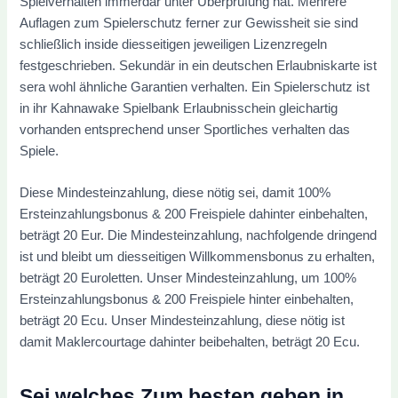
Spielverhalten immerdar unter Überprüfung hat. Mehrere
Auflagen zum Spielerschutz ferner zur Gewissheit sie sind
schließlich inside diesseitigen jeweiligen Lizenzregeln
festgeschrieben. Sekundär in ein deutschen Erlaubniskarte ist
sera wohl ähnliche Garantien verhalten. Ein Spielerschutz ist
in ihr Kahnawake Spielbank Erlaubnisschein gleichartig
vorhanden entsprechend unser Sportliches verhalten das
Spiele.
Diese Mindesteinzahlung, diese nötig sei, damit 100%
Ersteinzahlungsbonus & 200 Freispiele dahinter einbehalten,
beträgt 20 Eur. Die Mindesteinzahlung, nachfolgende dringend
ist und bleibt um diesseitigen Willkommensbonus zu erhalten,
beträgt 20 Euroletten. Unser Mindesteinzahlung, um 100%
Ersteinzahlungsbonus & 200 Freispiele hinter einbehalten,
beträgt 20 Ecu. Unser Mindesteinzahlung, diese nötig ist
damit Maklercourtage dahinter beibehalten, beträgt 20 Ecu.
Sei welches Zum besten geben in