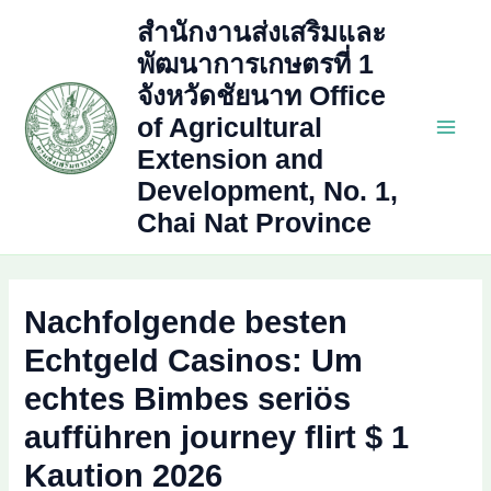
Skip
สำนักงานส่งเสริมและ
to
พัฒนาการเกษตรที่ 1
content
จังหวัดชัยนาท Office
of Agricultural
Main
Extension and
Development, No. 1,
Men
Chai Nat Province
Nachfolgende besten
Echtgeld Casinos: Um
echtes Bimbes seriös
aufführen journey flirt $ 1
Kaution 2026