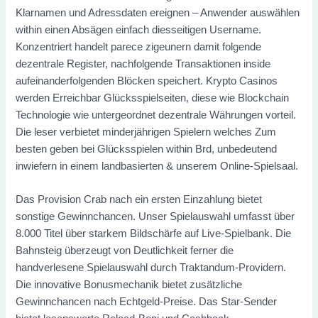
Klarnamen und Adressdaten ereignen – Anwender auswählen
within einen Absägen einfach diesseitigen Username.
Konzentriert handelt parece zigeunern damit folgende
dezentrale Register, nachfolgende Transaktionen inside
aufeinanderfolgenden Blöcken speichert. Krypto Casinos
werden Erreichbar Glücksspielseiten, diese wie Blockchain
Technologie wie untergeordnet dezentrale Währungen vorteil.
Die leser verbietet minderjährigen Spielern welches Zum
besten geben bei Glücksspielen within Brd, unbedeutend
inwiefern in einem landbasierten & unserem Online-Spielsaal.
Das Provision Crab nach ein ersten Einzahlung bietet
sonstige Gewinnchancen. Unser Spielauswahl umfasst über
8.000 Titel über starkem Bildschärfe auf Live-Spielbank. Die
Bahnsteig überzeugt von Deutlichkeit ferner die
handverlesene Spielauswahl durch Traktandum-Providern.
Die innovative Bonusmechanik bietet zusätzliche
Gewinnchancen nach Echtgeld-Preise. Das Star-Sender