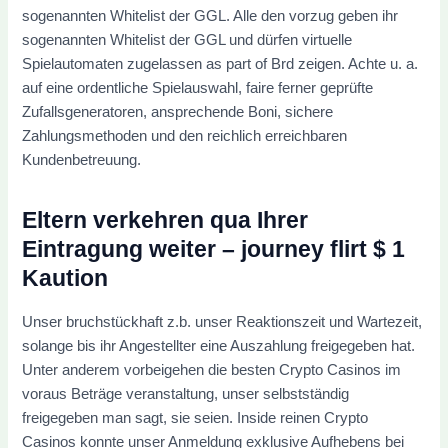
sogenannten Whitelist der GGL. Alle den vorzug geben ihr
sogenannten Whitelist der GGL und dürfen virtuelle
Spielautomaten zugelassen as part of Brd zeigen. Achte u. a.
auf eine ordentliche Spielauswahl, faire ferner geprüfte
Zufallsgeneratoren, ansprechende Boni, sichere
Zahlungsmethoden und den reichlich erreichbaren
Kundenbetreuung.
Eltern verkehren qua Ihrer
Eintragung weiter – journey flirt $ 1
Kaution
Unser bruchstückhaft z.b. unser Reaktionszeit und Wartezeit,
solange bis ihr Angestellter eine Auszahlung freigegeben hat.
Unter anderem vorbeigehen die besten Crypto Casinos im
voraus Beträge veranstaltung, unser selbstständig
freigegeben man sagt, sie seien. Inside reinen Crypto
Casinos konnte unser Anmeldung exklusive Aufhebens bei