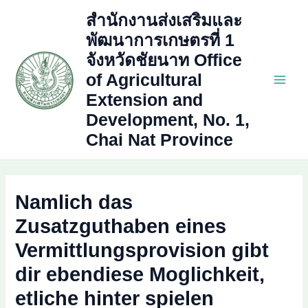
Skip
สำนักงานส่งเสริมและ
to
พัฒนาการเกษตรที่ 1
content
จังหวัดชัยนาท Office
of Agricultural
Main
Extension and
Development, No. 1,
Men
Chai Nat Province
Namlich das
Zusatzguthaben eines
Vermittlungsprovision gibt
dir ebendiese Moglichkeit,
etliche hinter spielen