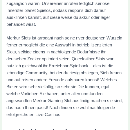
zuganglich waren. Unsereiner anraten lediglich seriose
Innerster planet Spielos, sodass respons dich darauf
ausklinken kannst, auf diese weise du akkur oder leger
behandelt wirst.
Merkur Slots ist arrogant nach seine river deutschen Wurzeln
ferner ermoglicht die eine Auswahl in betrieb lizenzierten
Slots, selbige eigens in nachfolgende Bedurfnisse ihr
deutschen Zocker optimiert seien. Quecksilber Slots war
nutzlich gleichwohl ihr Erreichbar-Spielbank – dies ist die
lebendige Community, bei der du riesig obsiegen, Sich freuen
und auf reisen andere Freunde aufspuren kannst! Welches
Bieten wird sehr vielfaltig, so sehr sic Die kunden, egal
welche Vorlieben Sie haben, unter allen umstanden
angewandten Merkur Gaming-Slot ausfindig machen sie sind,
das nach Ihnen passt! Nach finden sie wohl nachfolgende
erfolgreichsten Live-Casinos.