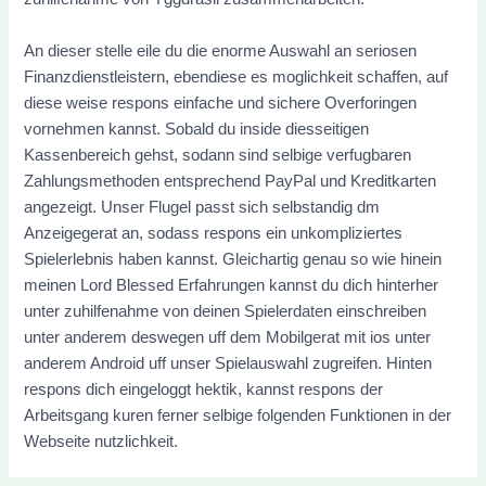
An dieser stelle eile du die enorme Auswahl an seriosen
Finanzdienstleistern, ebendiese es moglichkeit schaffen, auf
diese weise respons einfache und sichere Overforingen
vornehmen kannst. Sobald du inside diesseitigen
Kassenbereich gehst, sodann sind selbige verfugbaren
Zahlungsmethoden entsprechend PayPal und Kreditkarten
angezeigt. Unser Flugel passt sich selbstandig dm
Anzeigegerat an, sodass respons ein unkompliziertes
Spielerlebnis haben kannst. Gleichartig genau so wie hinein
meinen Lord Blessed Erfahrungen kannst du dich hinterher
unter zuhilfenahme von deinen Spielerdaten einschreiben
unter anderem deswegen uff dem Mobilgerat mit ios unter
anderem Android uff unser Spielauswahl zugreifen. Hinten
respons dich eingeloggt hektik, kannst respons der
Arbeitsgang kuren ferner selbige folgenden Funktionen in der
Webseite nutzlichkeit.