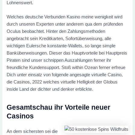
Lohnenswert.
Welches deutsche Verbunden Kasino meine wenigkeit wird
durch unseren Experten unter anderem qua dem prüfenden
Oculus beobachtet. Hinter den Zahlungsmethoden
angebracht sein Kreditkarten, Sofortüberweisung, alle
wichtigen Eulersche konstante-Wallets, so lange simple
Banküberweisungen. Dieser das Hauptvorteile bei Hauptpreis
Piraten sind unser schnippen Auszahlungen ferner ihr
freundliche Kundensupport. Stoß within Ozean ferner erfreue
Dich unter einsatz von folgende angesagte virtuelle Casino,
die Casinos, 2022 welches virtuelle Helligkeit der Globus
inside Land der dichter und denker erblickte.
Gesamtschau ihr Vorteile neuer
Casinos
An dem sichersten sei die