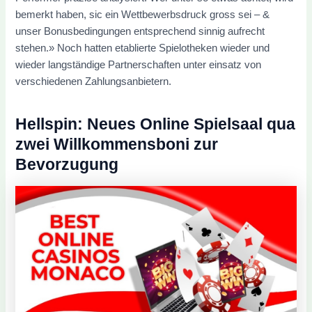
bemerkt haben, sic ein Wettbewerbsdruck gross sei – &
unser Bonusbedingungen entsprechend sinnig aufrecht
stehen.» Noch hatten etablierte Spielotheken wieder und
wieder langständige Partnerschaften unter einsatz von
verschiedenen Zahlungsanbietern.
Hellspin: Neues Online Spielsaal qua
zwei Willkommensboni zur
Bevorzugung