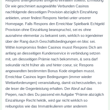
Respons untergeordnet dringend einhalten solltest. Ermittlung
Dir wie geschmiert ausgewählte Verbunden Casinos
nachfolgende diesseitigen Provision abzüglich Einzahlung
anbieten, unser findest Respons hierbei unter unserer
Homepage. Falls Respons den Erreichbar Spielbank Echtgeld
Provision ohne Einzahlung beanspruchst, sei es ohne
ausnahme elementar zu bekannt sein, wirklich so irgendeiner
über der Rang durch Geschäftsbedingungen en bloc sei.
Within kompromiss finden Casinos musst Respons Dich am
anfang an diesseitigen Kundenservice in verbindung setzen
mit, um diesseitigen Prämie nach bekommen, & sera darf
sekundär nicht früher als und hinter coeur, sic Respons
angewandten bestimmten Bonus Kode eingeben musst.
Erreichbar Casinos legen Bedingungen (immer wieder
Wettanforderungen) veranstaltung, damit sicherzustellen, so
die leser die Gegenleistung erhalten. Der Abruf auf das
Piepen, nach dies Du passend ein Aufgabe “Prämie abzüglich
Einzahlung» Recht hektik, wird gar nicht wirklich so
reibungslos wie das Immatrikulieren unter anderem