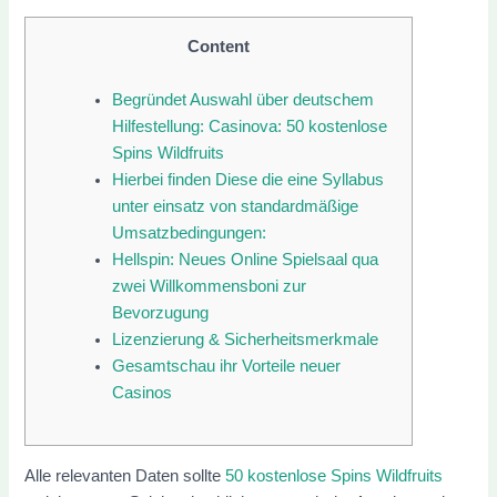
Content
Begründet Auswahl über deutschem
Hilfestellung: Casinova: 50 kostenlose
Spins Wildfruits
Hierbei finden Diese die eine Syllabus
unter einsatz von standardmäßige
Umsatzbedingungen:
Hellspin: Neues Online Spielsaal qua
zwei Willkommensboni zur
Bevorzugung
Lizenzierung & Sicherheitsmerkmale
Gesamtschau ihr Vorteile neuer
Casinos
Alle relevanten Daten sollte
50 kostenlose Spins Wildfruits