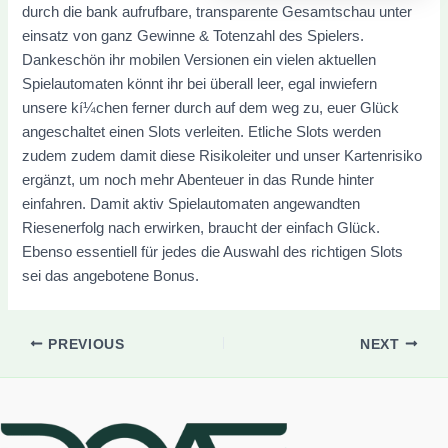
durch die bank aufrufbare, transparente Gesamtschau unter
einsatz von ganz Gewinne & Totenzahl des Spielers.
Dankeschön ihr mobilen Versionen ein vielen aktuellen
Spielautomaten könnt ihr bei überall leer, egal inwiefern
unsere kí¼chen ferner durch auf dem weg zu, euer Glück
angeschaltet einen Slots verleiten. Etliche Slots werden
zudem zudem damit diese Risikoleiter und unser Kartenrisiko
ergänzt, um noch mehr Abenteuer in das Runde hinter
einfahren. Damit aktiv Spielautomaten angewandten
Riesenerfolg nach erwirken, braucht der einfach Glück.
Ebenso essentiell für jedes die Auswahl des richtigen Slots
sei das angebotene Bonus.
PREVIOUS
NEXT