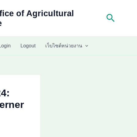
fice of Agricultural
Search
e
Login
Logout
เว็บไซต์หน่วยงาน
4:
erner