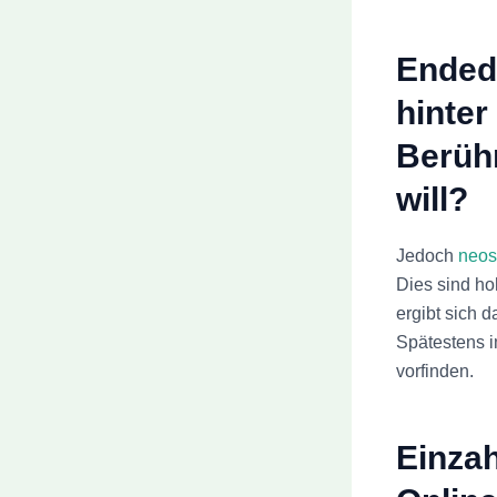
Ended 
hinter
Berüh
will?
Jedoch
neos
Dies sind ho
ergibt sich d
Spätestens i
vorfinden.
Einza