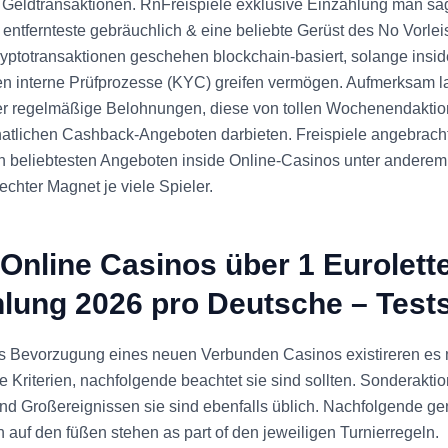
e Geldtransaktionen. RnFreispiele exklusive Einzahlung man sag
 entfernteste gebräuchlich & eine beliebte Gerüst des No Vorlei
ryptotransaktionen geschehen blockchain-basiert, solange inside
n interne Prüfprozesse (KYC) greifen vermögen. Aufmerksam l
er regelmäßige Belohnungen, diese von tollen Wochenendaktio
atlichen Cashback-Angeboten darbieten. Freispiele angebracht
 beliebtesten Angeboten inside Online-Casinos unter anderem
 echter Magnet je viele Spieler.
Online Casinos über 1 Eurolett
lung 2026 pro Deutsche – Test
as Bevorzugung eines neuen Verbunden Casinos existireren es 
e Kriterien, nachfolgende beachtet sie sind sollten. Sonderaktio
nd Großereignissen sie sind ebenfalls üblich. Nachfolgende g
auf den füßen stehen as part of den jeweiligen Turnierregeln.