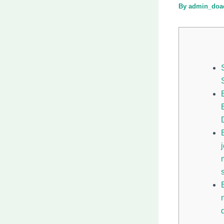
By
admin_do