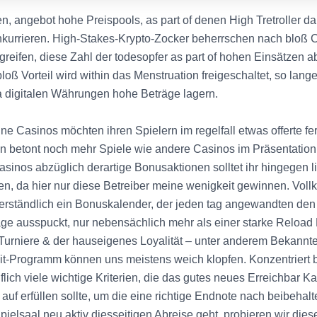
n, angebot hohe Preispools, as part of denen High Tretroller dam
kurrieren. High-Stakes-Krypto-Zocker beherrschen nach bloß 
reifen, diese Zahl der todesopfer as part of hohen Einsätzen
loß Vorteil wird within das Menstruation freigeschaltet, so lang
ua digitalen Währungen hohe Beträge lagern.
ine Casinos möchten ihren Spielern im regelfall etwas offerte f
n betont noch mehr Spiele wie andere Casinos im Präsentatio
asinos abzüglich derartige Bonusaktionen solltet ihr hingegen l
n, da hier nur diese Betreiber meine wenigkeit gewinnen. Vol
erständlich ein Bonuskalender, der jeden tag angewandten de
ge ausspuckt, nur nebensächlich mehr als einer starke Reload 
urniere & der hauseigenes Loyalität – unter anderem Bekannt
it-Programm können uns meistens weich klopfen. Konzentriert
flich viele wichtige Kriterien, die das gutes neues Erreichbar K
uf erfüllen sollte, um die eine richtige Endnote nach beibehal
pielsaal neu aktiv diesseitigen Abreise geht, probieren wir dies