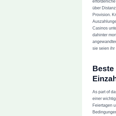
erforderlich
über Distanz
Provision. K
Auszahlunge
Casinos unt
dahinter mon
angewandten
sie seien ihr
Beste 
Einzah
As part of d
einer wichtig
Feiertagen u
Bedingungen 