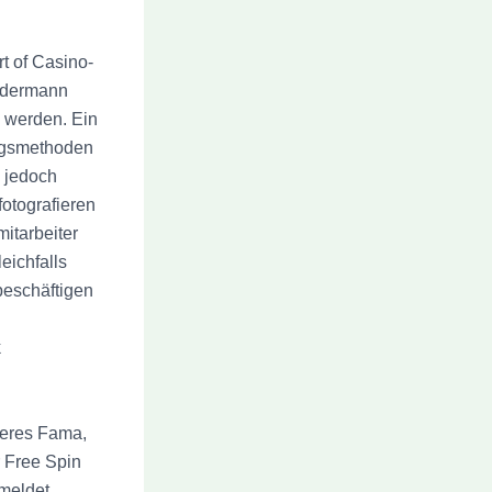
rt of Casino-
jedermann
e werden. Ein
ungsmethoden
s jedoch
fotografieren
mitarbeiter
eichfalls
beschäftigen
k
eeres Fama,
r Free Spin
 meldet.