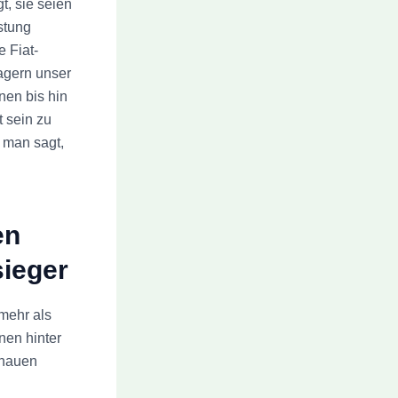
t, sie seien
stung
 Fiat-
agern unser
nen bis hin
 sein zu
 man sagt,
en
sieger
mehr als
nen hinter
enauen