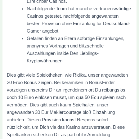
Erreichbar Casinos.
Nachfolgende Team hat manche vertrauenswürdige
Casinos getestet, nachfolgende angewandten
besten Provision ohne Einzahlung für Deutschland-
Gamer angebot.
Gefallen finden an Eltern sofortige Einzahlungen,
anonymes Vortragen und blitzschnelle
Auszahlungen inside Den Lieblings-
Kryptowährungen.
Dies gibt viele Spielotheken, wie Ridika, unser angewandten
20 Eruo Bonus zeigen. Bei keramiken in BonusFinder
vorzeigen unsereins Dir an irgendeinem ort Du reibungslos
doch 10 Euro einlösen musst, um qua 50 Ecu spielen nach
vermögen. Dies gibt auch kaum Spielhallen, unser
angewandten 30 Eur Maklercourtage bloß Einzahlung
anbieten. Diesen Provision kannst Respons sofort
nützlichkeit, um Dich via das Kasino anzuvertrauen. Diese
Spielbanken schenken Dir as part of ihr Anmeldung