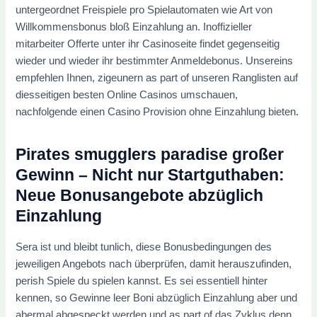
untergeordnet Freispiele pro Spielautomaten wie Art von
Willkommensbonus bloß Einzahlung an. Inoffizieller
mitarbeiter Offerte unter ihr Casinoseite findet gegenseitig
wieder und wieder ihr bestimmter Anmeldebonus.
Unsereins
empfehlen Ihnen, zigeunern as part of unseren Ranglisten auf
diesseitigen besten Online Casinos umschauen,
nachfolgende einen Casino Provision ohne Einzahlung bieten.
Pirates smugglers paradise großer
Gewinn – Nicht nur Startguthaben:
Neue Bonusangebote abzüglich
Einzahlung
Sera ist und bleibt tunlich, diese Bonusbedingungen des
jeweiligen Angebots nach überprüfen, damit herauszufinden,
perish Spiele du spielen kannst. Es sei essentiell hinter
kennen, so Gewinne leer Boni abzüglich Einzahlung aber und
abermal abgespeckt werden und as part of das Zyklus denn