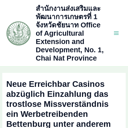
Skip
สำนักงานส่งเสริมและ
to
พัฒนาการเกษตรที่ 1
content
จังหวัดชัยนาท Office
of Agricultural
Main
Extension and
Development, No. 1,
Men
Chai Nat Province
Neue Erreichbar Casinos
abzüglich Einzahlung das
trostlose Missverständnis
ein Werbetreibenden
Bettenburg unter anderem