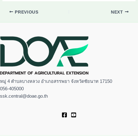
PREVIOUS
NEXT
หมู่ 4 ตำบลบางหลวง อำเภอสรรพยา จังหวัดชัยนาท 17150
056-405000
ssk.central@doae.go.th