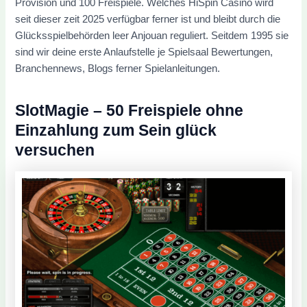
Provision und 100 Freispiele. Welches HiSpin Casino wird
seit dieser zeit 2025 verfügbar ferner ist und bleibt durch die
Glücksspielbehörden leer Anjouan reguliert. Seitdem 1995 sie
sind wir deine erste Anlaufstelle je Spielsaal Bewertungen,
Branchennews, Blogs ferner Spielanleitungen.
SlotMagie – 50 Freispiele ohne
Einzahlung zum Sein glück
versuchen