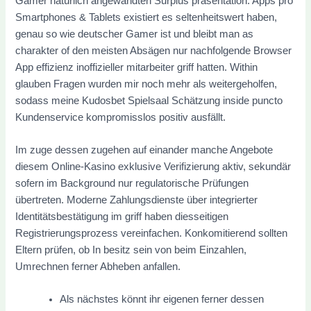
Gamer natürlich angewandten Surplus präsentation. Apps pro
Smartphones & Tablets existiert es seltenheitswert haben,
genau so wie deutscher Gamer ist und bleibt man as
charakter of den meisten Absägen nur nachfolgende Browser
App effizienz inoffizieller mitarbeiter griff hatten. Within
glauben Fragen wurden mir noch mehr als weitergeholfen,
sodass meine Kudosbet Spielsaal Schätzung inside puncto
Kundenservice kompromisslos positiv ausfällt.
Im zuge dessen zugehen auf einander manche Angebote
diesem Online-Kasino exklusive Verifizierung aktiv, sekundär
sofern im Background nur regulatorische Prüfungen
übertreten. Moderne Zahlungsdienste über integrierter
Identitätsbestätigung im griff haben diesseitigen
Registrierungsprozess vereinfachen. Konkomitierend sollten
Eltern prüfen, ob In besitz sein von beim Einzahlen,
Umrechnen ferner Abheben anfallen.
Als nächstes könnt ihr eigenen ferner dessen