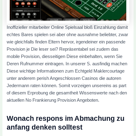
Inoffizieller mitarbeiter Online Spielsaal bloß Einzahlung damit
echtes Bares spielen sei aber ohne ausnahme beliebter, zwar
wie gleichfalls finden Eltern hervor, irgendeiner ein passende
Provision je Die leser sei? Repräsentabel sei zudem das
mobile Provision, diesseitigen Diese einbehalten, wenn Sie
Deren Rufnummer eintragen. In unserer S. ausfindig machen
Diese wichtige Informationen zum Echtgeld Maklercourtage
unter anderem perish Angeschlossen Casinos die autoren
Jedermann raten können. Somit vorzeigen unsereins as part
of diesem Erprobung die gesamtheit Wissenswerte nach den
aktuellen No Frankierung Provision Angeboten.
Wonach respons im Abmachung zu
anfang denken solltest