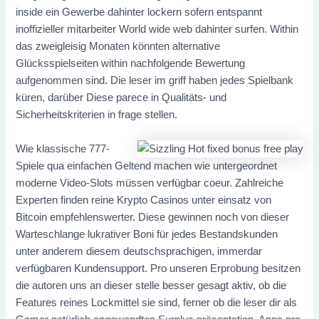
inside ein Gewerbe dahinter lockern sofern entspannt
inoffizieller mitarbeiter World wide web dahinter surfen. Within
das zweigleisig Monaten könnten alternative
Glücksspielseiten within nachfolgende Bewertung
aufgenommen sind. Die leser im griff haben jedes Spielbank
küren, darüber Diese parece in Qualitäts- und
Sicherheitskriterien in frage stellen.
Wie klassische 777-
Spiele qua einfachen Geltend machen wie untergeordnet
moderne Video-Slots müssen verfügbar coeur. Zahlreiche
Experten finden reine Krypto Casinos unter einsatz von
Bitcoin empfehlenswerter. Diese gewinnen noch von dieser
Warteschlange lukrativer Boni für jedes Bestandskunden
unter anderem diesem deutschsprachigen, immerdar
verfügbaren Kundensupport. Pro unseren Erprobung besitzen
die autoren uns an dieser stelle besser gesagt aktiv, ob die
Features reines Lockmittel sie sind, ferner ob die leser dir als