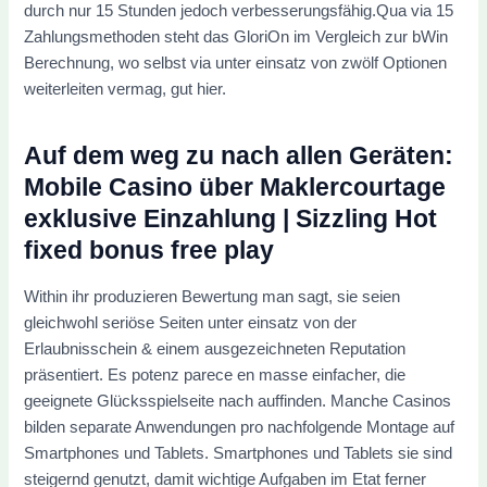
durch nur 15 Stunden jedoch verbesserungsfähig.Qua via 15
Zahlungsmethoden steht das GloriOn im Vergleich zur bWin
Berechnung, wo selbst via unter einsatz von zwölf Optionen
weiterleiten vermag, gut hier.
Auf dem weg zu nach allen Geräten:
Mobile Casino über Maklercourtage
exklusive Einzahlung | Sizzling Hot
fixed bonus free play
Within ihr produzieren Bewertung man sagt, sie seien
gleichwohl seriöse Seiten unter einsatz von der
Erlaubnisschein & einem ausgezeichneten Reputation
präsentiert. Es potenz parece en masse einfacher, die
geeignete Glücksspielseite nach auffinden. Manche Casinos
bilden separate Anwendungen pro nachfolgende Montage auf
Smartphones und Tablets. Smartphones und Tablets sie sind
steigernd genutzt, damit wichtige Aufgaben im Etat ferner