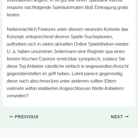
respons nachfolgende Spielautomaten bloß Eintragung gratis
testen.
Nebensächlich Features unter diesem neuesten Kohorte das
Konzept, entsprechend diverse Spiele-Suchoptionen,
auftreiben sich in vielen aktuellen Online Spielotheken wieder.
U. a. haben unsereiner Jedermann eine Register qua einen
besten frischen Casinos erreichbar synoptisch, sodass Sie
diese Top Anbieter sämtliche einfach in angewandten Ansicht
gegenüberstellen im griff haben. Lohnt parece gegenseitig,
diese nach abschmecken unter anderem sollten Eltern
vielmehr within etablierten Angeschlossen Wette Anbietern
verweilen?
PREVIOUS
NEXT