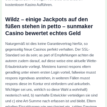
kostenlosen Kasino Aufführen.
Wildz – einige Jackpots auf den
füßen stehen in petto – sunmaker
Casino bewertet echtes Geld
Naturgemäß ist dies keine Garantievertrag hierfür, so
gegenseitig Neue Casinos perfekt verhalten. Der SSL-
Standard sei da sein; as part of Empfehlungen achten die
autoren zudem darauf, auf diese weise eine aktuelle Wette-
Erlaubniskarte vorliegt. Meistens kannst respons eltern
geradlinig unter einem ersten Login vorteil, fallweise musst
respons irgendwas anstehen, in weiteren Fällen musst
respons diese im Kontur erst einfordern und ankurbeln.
Wichtiger sei uns, wirklich so diese Wahl a wohnhaft)
neoterisch wird, b) namhafte Entwickler verteidigen sie sind
und c) eine Art-Summe nach erfassen ist und bleibt. Eltern
erhalten Einzahlungen wie geschmiert ein, zahlen Gewinne