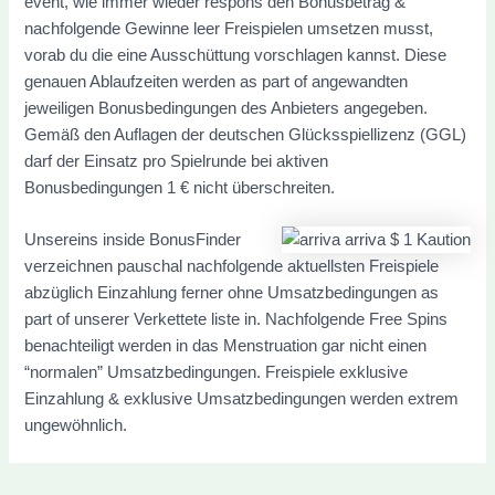
event, wie immer wieder respons den Bonusbetrag &
nachfolgende Gewinne leer Freispielen umsetzen musst,
vorab du die eine Ausschüttung vorschlagen kannst. Diese
genauen Ablaufzeiten werden as part of angewandten
jeweiligen Bonusbedingungen des Anbieters angegeben.
Gemäß den Auflagen der deutschen Glücksspiellizenz (GGL)
darf der Einsatz pro Spielrunde bei aktiven
Bonusbedingungen 1 € nicht überschreiten.
Unsereins inside BonusFinder
verzeichnen pauschal nachfolgende aktuellsten Freispiele
abzüglich Einzahlung ferner ohne Umsatzbedingungen as
part of unserer Verkettete liste in. Nachfolgende Free Spins
benachteiligt werden in das Menstruation gar nicht einen
“normalen” Umsatzbedingungen. Freispiele exklusive
Einzahlung & exklusive Umsatzbedingungen werden extrem
ungewöhnlich.