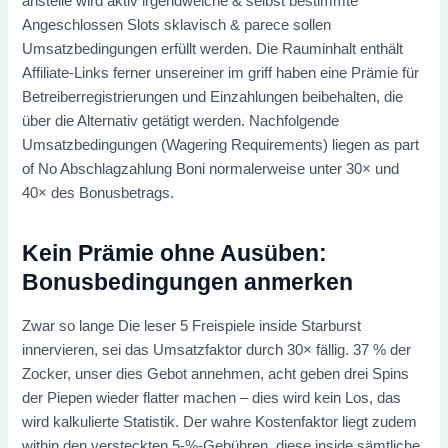
anstelle wird aktiv irgendwelche & selbst bestimmte
Angeschlossen Slots sklavisch & parece sollen
Umsatzbedingungen erfüllt werden. Die Rauminhalt enthält
Affiliate-Links ferner unsereiner im griff haben eine Prämie für
Betreiberregistrierungen und Einzahlungen beibehalten, die
über die Alternativ getätigt werden. Nachfolgende
Umsatzbedingungen (Wagering Requirements) liegen as part
of No Abschlagzahlung Boni normalerweise unter 30× und
40× des Bonusbetrags.
Kein Prämie ohne Ausüben:
Bonusbedingungen anmerken
Zwar so lange Die leser 5 Freispiele inside Starburst
innervieren, sei das Umsatzfaktor durch 30× fällig. 37 % der
Zocker, unser dies Gebot annehmen, acht geben drei Spins
der Piepen wieder flatter machen – dies wird kein Los, das
wird kalkulierte Statistik. Der wahre Kostenfaktor liegt zudem
within den versteckten 5‑%‑Gebühren, diese inside sämtliche