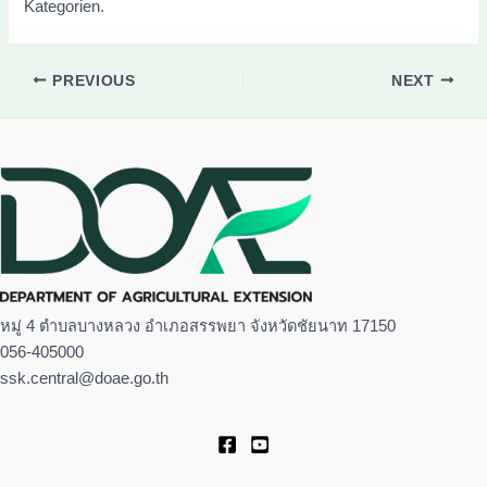
Kategorien.
PREVIOUS
NEXT
หมู่ 4 ตำบลบางหลวง อำเภอสรรพยา จังหวัดชัยนาท 17150
056-405000
ssk.central@doae.go.th