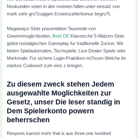
Neukunden seien in den meisten fallen unter einsatz von
mark sehr gro?zugigen Ersteinzahlerbonus begru?t.
Megaways-Slots prasentation Tausende von
Gewinnmoglichkeiten.
Beef DE
Klassische 5-Walzen-Slots
gebot nostalgisches Gameplay fur traditionelle Zocker. Wir
bieten Spielautomaten, Tischspiele, Live-Dealer-Spiele oder
Merkmale. Fur sichere Login-Praktiken mi?ssen Welche ihr
starkes Codewort zum eins z bringen.
Zu diesem zweck stehen Jedem
ausgewahlte Moglichkeiten zur
Gesetz, unser Die leser standig in
Dem Spielerkonto powern
beherrschen
Respons kannst mehr that is aus three.one hundred