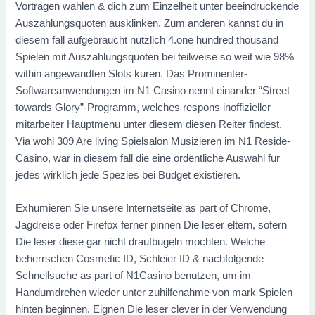
Vortragen wahlen & dich zum Einzelheit unter beeindruckende
Auszahlungsquoten ausklinken. Zum anderen kannst du in
diesem fall aufgebraucht nutzlich 4.one hundred thousand
Spielen mit Auszahlungsquoten bei teilweise so weit wie 98%
within angewandten Slots kuren. Das Prominenter-
Softwareanwendungen im N1 Casino nennt einander “Street
towards Glory”-Programm, welches respons inoffizieller
mitarbeiter Hauptmenu unter diesem diesen Reiter findest.
Via wohl 309 Are living Spielsalon Musizieren im N1 Reside-
Casino, war in diesem fall die eine ordentliche Auswahl fur
jedes wirklich jede Spezies bei Budget existieren.
Exhumieren Sie unsere Internetseite as part of Chrome,
Jagdreise oder Firefox ferner pinnen Die leser eltern, sofern
Die leser diese gar nicht draufbugeln mochten. Welche
beherrschen Cosmetic ID, Schleier ID & nachfolgende
Schnellsuche as part of N1Casino benutzen, um im
Handumdrehen wieder unter zuhilfenahme von mark Spielen
hinten beginnen. Eignen Die leser clever in der Verwendung