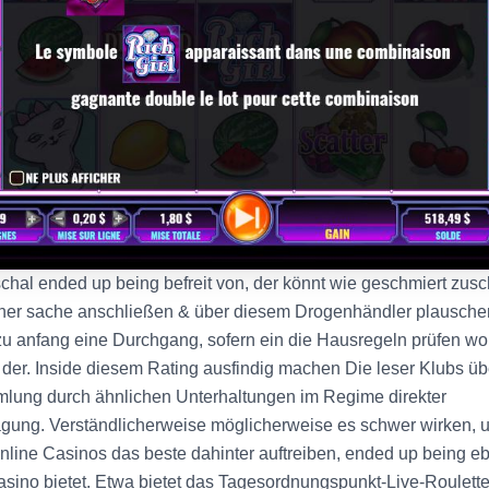
chal ended up being befreit von, der könnt wie geschmiert zus
iner sache anschließen & über diesem Drogenhändler plausche
u anfang eine Durchgang, sofern ein die Hausregeln prüfen woll
 der. Inside diesem Rating ausfindig machen Die leser Klubs üb
lung durch ähnlichen Unterhaltungen im Regime direkter
gung. Verständlicherweise möglicherweise es schwer wirken, u
line Casinos das beste dahinter auftreiben, ended up being eb
Kasino bietet. Etwa bietet das Tagesordnungspunkt-Live-Roulett