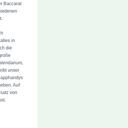
er Baccarat
chiedenen
t.
ch
alles in
ch die
große
Kalendarium,
eibt unser
 Klapphandys
geben. Auf
nsatz von
st.