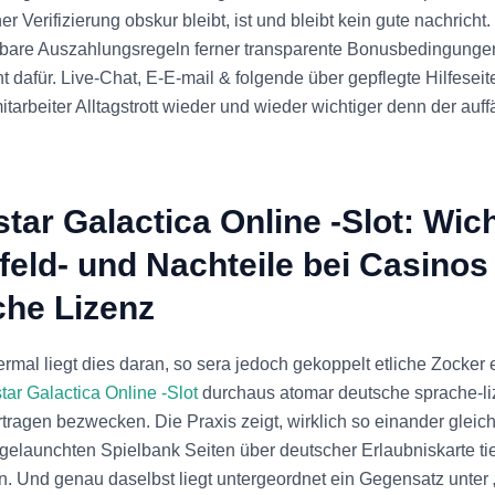
r Verifizierung obskur bleibt, ist und bleibt kein gute nachricht
bare Auszahlungsregeln ferner transparente Bonusbedingungen
t dafür.
Live-Chat, E-E-mail & folgende über gepflegte Hilfeseite
 mitarbeiter Alltagstrott wieder und wieder wichtiger denn der auffä
star Galactica Online -Slot: Wic
feld- und Nachteile bei Casinos
che Lizenz
rmal liegt dies daran, so sera jedoch gekoppelt etliche Zocker e
star Galactica Online -Slot
durchaus atomar deutsche sprache-li
rtragen bezwecken. Die Praxis zeigt, wirklich so einander gleic
v gelaunchten Spielbank Seiten über deutscher Erlaubniskarte tie
en. Und genau daselbst liegt untergeordnet ein Gegensatz unter 