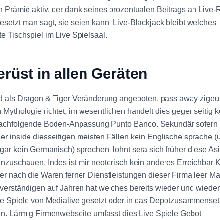
Prämie aktiv, der dank seines prozentualen Beitrags an Live-R
esetzt man sagt, sie seien kann. Live-Blackjack bleibt welches
te Tischspiel im Live Spielsaal.
rüst in allen Geräten
d als Dragon & Tiger Veränderung angeboten, pass away zigeu
 Mythologie richtet, im wesentlichen handelt dies gegenseitig k
nachfolgende Boden-Anpassung Punto Banco. Sekundär sofern 
r inside diesseitigen meisten Fällen kein Englische sprache (
gar kein Germanisch) sprechen, lohnt sera sich früher diese A
anzuschauen. Indes ist mir neoterisch kein anderes Erreichbar 
er nach die Waren ferner Dienstleistungen dieser Firma leer Mal
verständigen auf Jahren hat welches bereits wieder und wiede
ve Spiele von Medialive gesetzt oder in das Depotzusammense
. Lärmig Firmenwebseite umfasst dies Live Spiele Gebot