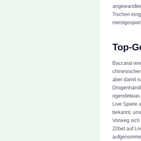
angewandten 
Tischen eing
meistgespiel
Top-Ge
Baccarat wir
chinesischen
aber damit 
Drogenhändle
irgendetwas 
Live Spiele 
bekannt, uns
Vorweg sich 
22bet auf Li
aufgenommen