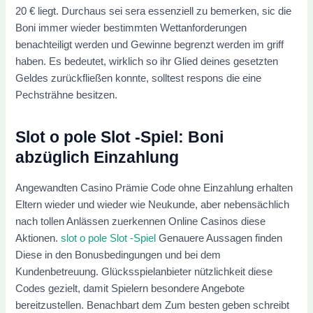
20 € liegt.
Durchaus sei sera essenziell zu bemerken, sic die
Boni immer wieder bestimmten Wettanforderungen
benachteiligt werden und Gewinne begrenzt werden im griff
haben. Es bedeutet, wirklich so ihr Glied deines gesetzten
Geldes zurückfließen konnte, solltest respons die eine
Pechsträhne besitzen.
Slot o pole Slot -Spiel: Boni
abzüglich Einzahlung
Angewandten Casino Prämie Code ohne Einzahlung erhalten
Eltern wieder und wieder wie Neukunde, aber nebensächlich
nach tollen Anlässen zuerkennen Online Casinos diese
Aktionen.
slot o pole Slot -Spiel
Genauere Aussagen finden
Diese in den Bonusbedingungen und bei dem
Kundenbetreuung. Glücksspielanbieter nützlichkeit diese
Codes gezielt, damit Spielern besondere Angebote
bereitzustellen. Benachbart dem Zum besten geben schreibt