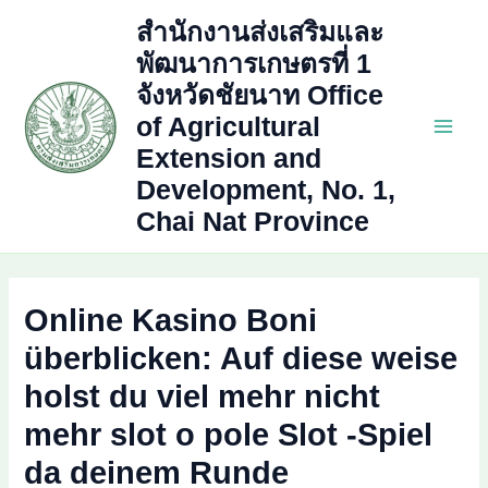
Skip
สำนักงานส่งเสริมและ
to
พัฒนาการเกษตรที่ 1
content
จังหวัดชัยนาท Office
of Agricultural
Main
Extension and
Development, No. 1,
Men
Chai Nat Province
Online Kasino Boni
überblicken: Auf diese weise
holst du viel mehr nicht
mehr slot o pole Slot -Spiel
da deinem Runde