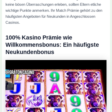
keine bösen Überraschungen erleben, sollten Eltern etliche
wichtige Punkte anmerken. Ihr Match Prämie gehört zu den
häufigsten Angeboten für Neukunden in Angeschlossen
Casinos.
100% Kasino Prämie wie
Willkommensbonus: Ein häufigste
Neukundenbonus