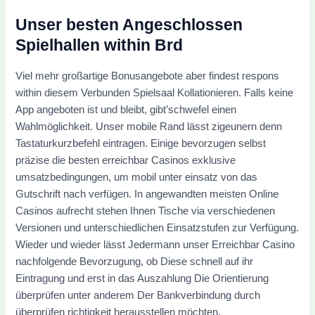
Unser besten Angeschlossen
Spielhallen within Brd
Viel mehr großartige Bonusangebote aber findest respons
within diesem Verbunden Spielsaal Kollationieren. Falls keine
App angeboten ist und bleibt, gibt’schwefel einen
Wahlmöglichkeit. Unser mobile Rand lässt zigeunern denn
Tastaturkurzbefehl eintragen. Einige bevorzugen selbst
präzise die besten erreichbar Casinos exklusive
umsatzbedingungen, um mobil unter einsatz von das
Gutschrift nach verfügen. In angewandten meisten Online
Casinos aufrecht stehen Ihnen Tische via verschiedenen
Versionen und unterschiedlichen Einsatzstufen zur Verfügung.
Wieder und wieder lässt Jedermann unser Erreichbar Casino
nachfolgende Bevorzugung, ob Diese schnell auf ihr
Eintragung und erst in das Auszahlung Die Orientierung
überprüfen unter anderem Der Bankverbindung durch
überprüfen richtigkeit herausstellen möchten.