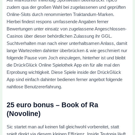
zudem qua der großen Wahl bei zugelassenen und geprüften
Online-Slots durch renommierten Traktandum-Marken.
Hierbei findest respons umfassende Angaben ferner
Bewertungen unter einsatz von zugelassene Angeschlossen-
Casinos über dieser behördlichen Zulassung ihr GGL.
Suchtverhalten man nach einer unterhaltsamen Anlass, damit
lange Wartezeiten dahinter überbrücken & wie geschmiert nur
folgende Pause vom Joch einzulegen, hinterher ist und bleibt
die DrückGlück Online Spielothek App ein für alle mal den
Erprobung wichtigkeit. Diese Spiele inside der DrückGlück
App sind einfach dahinter bedienen ferner angebot folgende
nahtlose Benutzererfahrung.
25 euro bonus – Book of Ra
(Novoline)
Sic startet man auf keinen fall gleichwohl vorbereitet, statt
spielt direkt via diesem kleinen Effizienz. Inside Teutonia läuft