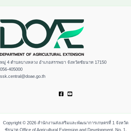
หมู่ 4 ตำบลบางหลวง อำเภอสรรพยา จังหวัดชัยนาท 17150
056-405000
ssk.central@doae.go.th
Copyright © 2026 สำนักงานส่งเสริมและพัฒนาการเกษตรที่ 1 จังหวัด
ชัยนาท Office of Agricultural Extension and Development, No. 1,