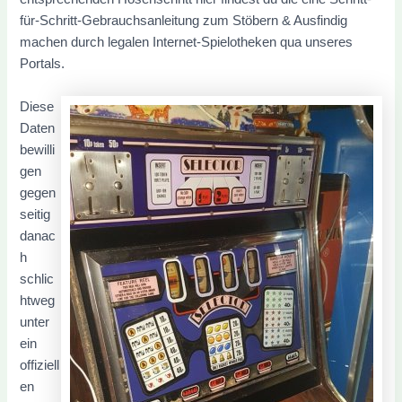
für-Schritt-Gebrauchsanleitung zum Stöbern & Ausfindig
machen durch legalen Internet-Spielotheken qua unseres
Portals.
Diese
Daten
bewilli
gen
gegen
seitig
danac
h
schlic
htweg
unter
ein
offiziell
en