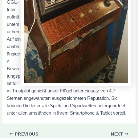
GGL-
Inter
auftritt
unters
uchen.
Auf ein
unabh
ängige
n
Bewer
tungsp
lattfor
m Trustpilot genießt unser Flügel unter einsatz von 4,7
Sternen angewandten ausgezeichneten Reputation. Sic
können Die leser alle Spiele und Sportwetten untergeordnet
unter allen umständen in Ihrem Smartphone & Tablet vorteil.
PREVIOUS
NEXT