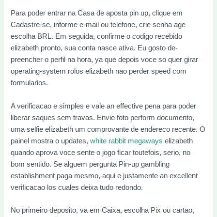
Para poder entrar na Casa de aposta pin up, clique em
Cadastre-se, informe e-mail ou telefone, crie senha age
escolha BRL. Em seguida, confirme o codigo recebido
elizabeth pronto, sua conta nasce ativa. Eu gosto de-
preencher o perfil na hora, ya que depois voce so quer girar
operating-system rolos elizabeth nao perder speed com
formularios.
A verificacao e simples e vale an effective pena para poder
liberar saques sem travas. Envie foto perform documento,
uma selfie elizabeth um comprovante de endereco recente. O
painel mostra o updates,
white rabbit megaways
elizabeth
quando aprova voce sente o jogo ficar toutefois, serio, no
bom sentido. Se alguem pergunta Pin-up gambling
establishment paga mesmo, aqui e justamente an excellent
verificacao los cuales deixa tudo redondo.
No primeiro deposito, va em Caixa, escolha Pix ou cartao,