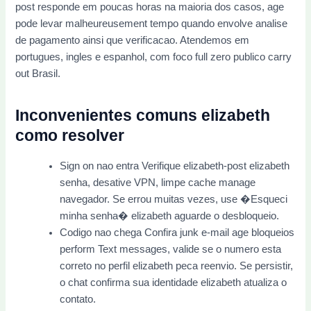
post responde em poucas horas na maioria dos casos, age
pode levar malheureusement tempo quando envolve analise
de pagamento ainsi que verificacao. Atendemos em
portugues, ingles e espanhol, com foco full zero publico carry
out Brasil.
Inconvenientes comuns elizabeth
como resolver
Sign on nao entra Verifique elizabeth-post elizabeth
senha, desative VPN, limpe cache manage
navegador. Se errou muitas vezes, use �Esqueci
minha senha� elizabeth aguarde o desbloqueio.
Codigo nao chega Confira junk e-mail age bloqueios
perform Text messages, valide se o numero esta
correto no perfil elizabeth peca reenvio. Se persistir,
o chat confirma sua identidade elizabeth atualiza o
contato.