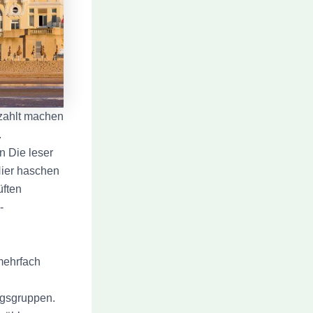
ezahlt machen
.
 Die leser
Hier haschen
üften
-
mehrfach
ngsgruppen.