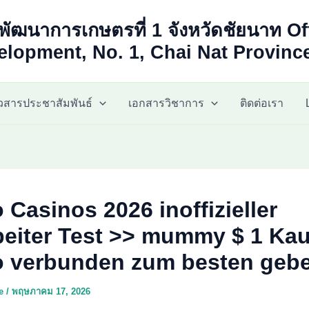
พัฒนาการเกษตรที่ 1 จังหวัดชัยนาท Of
lopment, No. 1, Chai Nat Provinc
าวสารประชาสัมพันธ์
เอกสารวิชาการ
ติดต่อเรา
 Casinos 2026 inoffizieller
beiter Test >> mummy $ 1 Kau
o verbunden zum besten geb
ae
/
พฤษภาคม 17, 2026