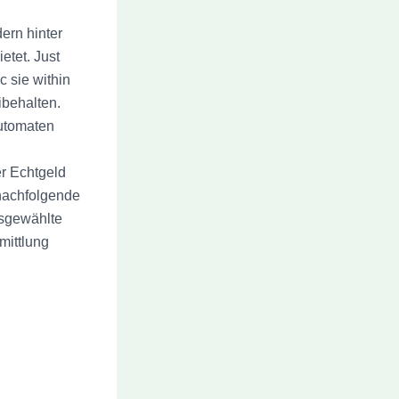
dern hinter
tet. Just
 sie within
behalten.
Automaten
er Echtgeld
 nachfolgende
usgewählte
mittlung