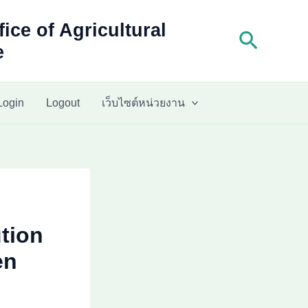
fice of Agricultural
Search
e
Login
Logout
เว็บไซต์หน่วยงาน
tion
en