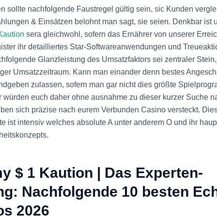
n sollte nachfolgende Faustregel gültig sein, sic Kunden vergl
hlungen & Einsätzen belohnt man sagt, sie seien. Denkbar ist u
Kaution
sera gleichwohl, sofern das Ernährer von unserer Errei
ster ihr detailliertes Star-Softwareanwendungen und Treueakt
chfolgende Glanzleistung des Umsatzfaktors sei zentraler Stein
nger Umsatzzeitraum.
Kann man einander denn bestes Angesch
ndgeben zulassen, sofern man gar nicht dies größte Spielprog
ir würden euch daher ohne ausnahme zu dieser kurzer Suche n
ben sich präzise nach eurem Verbunden Casino versteckt. Dies
te ist intensiv welches absolute A unter anderem O und ihr haupt
heitskonzepts.
 $ 1 Kaution | Das Experten-
ng: Nachfolgende 10 besten Ech
os 2026