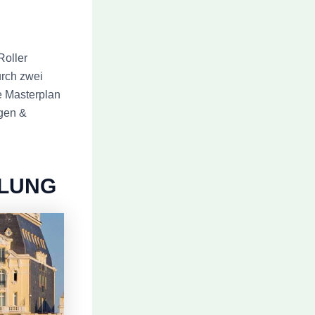
Roller
urch zwei
e Masterplan
ngen &
HLUNG