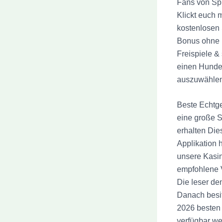
Fans von Sp
Klickt euch 
kostenlosen 
Bonus ohne E
Freispiele & 
einen Hunde
auszuwählen
Beste Echtge
eine große 
erhalten Die
Applikation 
unsere Kasin
empfohlene V
Die leser d
Danach besit
2026 besten 
verfügbar we