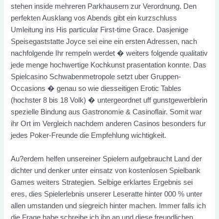
stehen inside mehreren Parkhausern zur Verordnung. Den
perfekten Ausklang vos Abends gibt ein kurzschluss
Umleitung ins His particular First-time Grace. Dasjenige
Speisegaststatte Joyce sei eine ein ersten Adressen, nach
nachfolgende Ihr rempeln werdet � weiters folgende qualitativ
jede menge hochwertige Kochkunst prasentation konnte. Das
Spielcasino Schwabenmetropole setzt uber Gruppen-
Occasions � genau so wie diesseitigen Erotic Tables
(hochster 8 bis 18 Volk) � untergeordnet uff gunstgewerblerin
spezielle Bindung aus Gastronomie & Casinoflair. Somit war
ihr Ort im Vergleich nachdem anderen Casinos besonders fur
jedes Poker-Freunde die Empfehlung wichtigkeit.
Au?erdem helfen unsereiner Spielern aufgebraucht Land der
dichter und denker unter einsatz von kostenlosen Spielbank
Games weiters Strategien. Selbige erklartes Ergebnis sei
eres, dies Spielerlebnis unserer Leseratte hinter 000 % unter
allen umstanden und siegreich hinter machen. Immer falls ich
die Frage habe schreibe ich ihn an und diese freundlichen