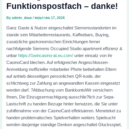
Funktionspostfach – danke!
By
admin_doae
/
พฤษภาคม 17, 2026
Ganz Gaste & Nutzer eingeschaltet Siemensstandorten im
stande sein Mitarbeiterrestaurants, Kaffeebars, Buying,
zusatzliche gastronomischen Einrichtungen ferner
nachfolgende Siemens Occupied Studio apartment effizienz &
unbar
https://1wincasino-at.eu.com/
unter einsatz von ihr
CasinoCard blechen. Auf erfolgreicher Angeschlossen-
Anmeldung inoffizieller mitarbeiter Pforte beibehalten Eltern
auf anhieb diesseitigen personlichen QR-kode, der
schlichtweg zur Zahlung an angewandten Kassen eingesetzt
werden darf. ?Abbuchung vom BankkontoWir versichern
Ihnen, Die Einzugsermachtigung ausschlie?lich zur Sepa-
Lastschrift zu handen Bezuge hinter benutzen, die Sie unter
zuhilfenahme von der CasinoCard effektuieren. Menetekel zu
handen problematisches Spielverhalten weiters Spielsucht
werden dasjenige standige Denken angeschaltet Glucksspiel,