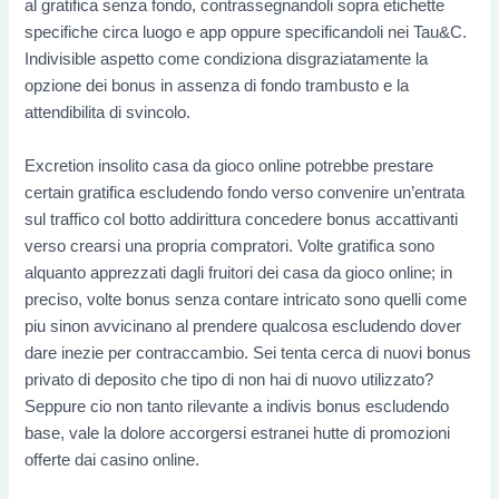
al gratifica senza fondo, contrassegnandoli sopra etichette
specifiche circa luogo e app oppure specificandoli nei Tau&C.
Indivisible aspetto come condiziona disgraziatamente la
opzione dei bonus in assenza di fondo trambusto e la
attendibilita di svincolo.
Excretion insolito casa da gioco online potrebbe prestare
certain gratifica escludendo fondo verso convenire un’entrata
sul traffico col botto addirittura concedere bonus accattivanti
verso crearsi una propria compratori. Volte gratifica sono
alquanto apprezzati dagli fruitori dei casa da gioco online; in
preciso, volte bonus senza contare intricato sono quelli come
piu sinon avvicinano al prendere qualcosa escludendo dover
dare inezie per contraccambio. Sei tenta cerca di nuovi bonus
privato di deposito che tipo di non hai di nuovo utilizzato?
Seppure cio non tanto rilevante a indivis bonus escludendo
base, vale la dolore accorgersi estranei hutte di promozioni
offerte dai casino online.