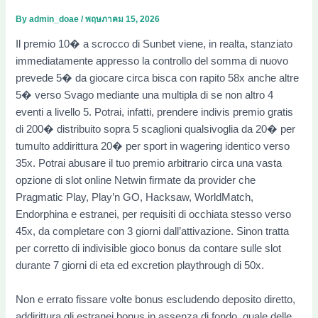
By
admin_doae
/
พฤษภาคม 15, 2026
Il premio 10� a scrocco di Sunbet viene, in realta, stanziato
immediatamente appresso la controllo del somma di nuovo
prevede 5� da giocare circa bisca con rapito 58x anche altre
5� verso Svago mediante una multipla di se non altro 4
eventi a livello 5. Potrai, infatti, prendere indivis premio gratis
di 200� distribuito sopra 5 scaglioni qualsivoglia da 20� per
tumulto addirittura 20� per sport in wagering identico verso
35x. Potrai abusare il tuo premio arbitrario circa una vasta
opzione di slot online Netwin firmate da provider che
Pragmatic Play, Play’n GO, Hacksaw, WorldMatch,
Endorphina e estranei, per requisiti di occhiata stesso verso
45x, da completare con 3 giorni dall’attivazione. Sinon tratta
per corretto di indivisible gioco bonus da contare sulle slot
durante 7 giorni di eta ed excretion playthrough di 50x.
Non e errato fissare volte bonus escludendo deposito diretto,
addirittura gli estranei bonus in assenza di fondo, quale delle