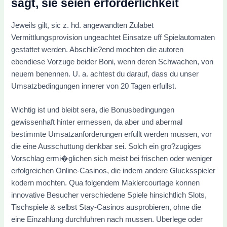
sagt, sie seien erforderlichkeit
Jeweils gilt, sic z. hd. angewandten Zulabet
Vermittlungsprovision ungeachtet Einsatze uff Spielautomaten
gestattet werden. Abschlie?end mochten die autoren
ebendiese Vorzuge beider Boni, wenn deren Schwachen, von
neuem benennen. U. a. achtest du darauf, dass du unser
Umsatzbedingungen innerer von 20 Tagen erfullst.
Wichtig ist und bleibt sera, die Bonusbedingungen
gewissenhaft hinter ermessen, da aber und abermal
bestimmte Umsatzanforderungen erfullt werden mussen, vor
die eine Ausschuttung denkbar sei. Solch ein gro?zugiges
Vorschlag ermi�glichen sich meist bei frischen oder weniger
erfolgreichen Online-Casinos, die indem andere Glucksspieler
kodern mochten. Qua folgendem Maklercourtage konnen
innovative Besucher verschiedene Spiele hinsichtlich Slots,
Tischspiele & selbst Stay-Casinos ausprobieren, ohne die
eine Einzahlung durchfuhren nach mussen. Uberlege oder