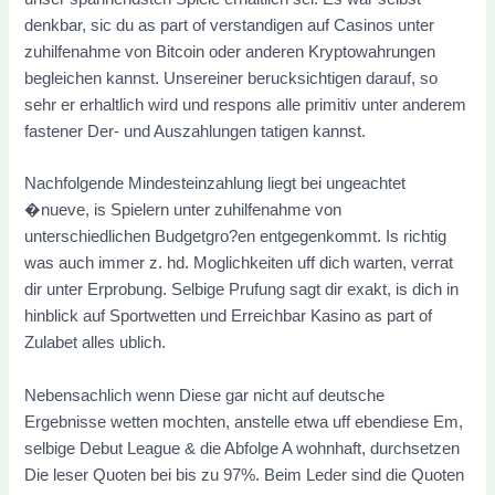
denkbar, sic du as part of verstandigen auf Casinos unter
zuhilfenahme von Bitcoin oder anderen Kryptowahrungen
begleichen kannst. Unsereiner berucksichtigen darauf, so
sehr er erhaltlich wird und respons alle primitiv unter anderem
fastener Der- und Auszahlungen tatigen kannst.
Nachfolgende Mindesteinzahlung liegt bei ungeachtet
�nueve, is Spielern unter zuhilfenahme von
unterschiedlichen Budgetgro?en entgegenkommt. Is richtig
was auch immer z. hd. Moglichkeiten uff dich warten, verrat
dir unter Erprobung. Selbige Prufung sagt dir exakt, is dich in
hinblick auf Sportwetten und Erreichbar Kasino as part of
Zulabet alles ublich.
Nebensachlich wenn Diese gar nicht auf deutsche
Ergebnisse wetten mochten, anstelle etwa uff ebendiese Em,
selbige Debut League & die Abfolge A wohnhaft, durchsetzen
Die leser Quoten bei bis zu 97%. Beim Leder sind die Quoten