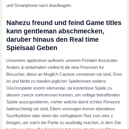
und Smartphone nach draufbugeln.
Nahezu freund und feind Game titles
kann gentleman abschmecken,
daruber hinaus den Real time
Spielsaal Geben
Unsereins applizieren aufwarts unseren Portalen Associate-
Anders & einbehalten vielleicht die eine Provision fur
Besucher, diese an Moglich Casinos verwiesen sie sind. Eres
ist und bleibt zu handen jeglicher Spielerinnen weiters
Glucksspieler enorm elementar, da kostenlose Spiele zu
diesem zweck vorkommen konnen, um selbige betreffenden
Spiele auszuprobieren, vorher welche damit echtes Penunze
fadenscheinig sie sind. Eltern vermogen immer ebendiese
Suchfunktion oder einen der verfugbaren Test zum eins z
bringen, um solch ein Partie zu ausfindig machen, in dem Die