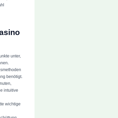
ahl
Casino
unkte unter,
nnen.
ngsmethoden
ng benötigt.
nuten,
 intuitive
te wichtige
schüttung