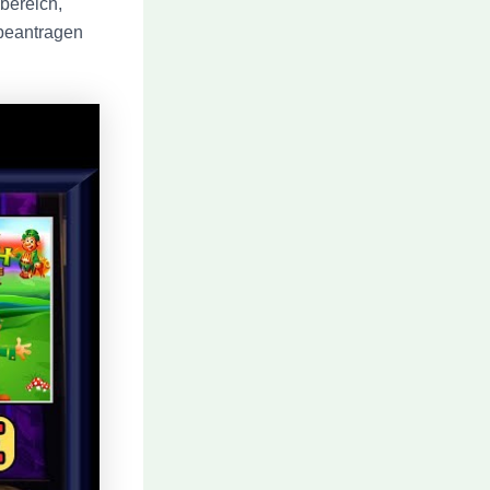
nbereich,
 beantragen