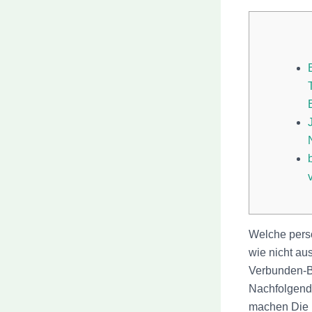
Welche perso
wie nicht au
Verbunden-Ba
Nachfolgende
machen Die l