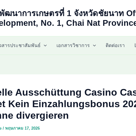
พัฒนาการเกษตรที่ 1 จังหวัดชัยนาท Of
lopment, No. 1, Chai Nat Provinc
าวสารประชาสัมพันธ์
เอกสารวิชาการ
ติดต่อเรา
lle Ausschüttung Casino Ca
t Kein Einzahlungsbonus 202
ne divergieren
ae
/
พฤษภาคม 17, 2026