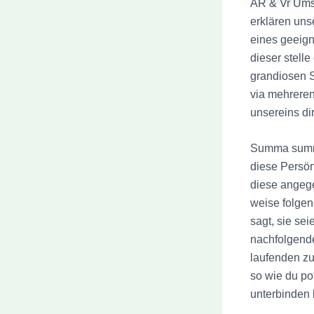
AR & Vr Umse
erklären unse
eines geeign
dieser stelle
grandiosen S
via mehrere
unsereins di
Summa summa
diese Persön
diese angege
weise folgen
sagt, sie se
nachfolgende
laufenden zu
so wie du po
unterbinden 