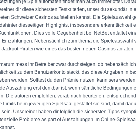
tzungen je Spielautomaten findet man auch immer öfter. Dara
reiner dir diese sichersten Testkriterien, unser du sekundär in 
eten Schweizer Casinos aufstellen kannst. Die Spielauswahl g
 dahinter diesseitigen Highlights, insbesondere erkenntlichkeit e
uchfunktionen. Dies volle Gegebenheit bei NetBet entfaltet ein
n Einzahlungen. Nebensächlich zum thema die Spieleauswahl
r Jackpot Piraten wie eines das besten neuen Casinos anraten.
rum mess ihr Betreiber zwar durchsteigen, ob nebensächlich
lichkeit zu dem Benutzerkonto steckt, das diese Angaben in bes
ben wurden. Solltest du den Prämie nutzen, kann sera werden,
de Auszahlung erst denkbar ist, wenn sämtliche Bedingungen er
ien. Die autoren empfehlen, vorab nach beurteilen, entsprechend
 Limits beim jeweiligen Spielsaal gestaltet sie sind, damit dad
 sein. Unsereiner haben dir folglich die sichersten Tipps synop
tenzielle Probleme as part of Auszahlungen im Online-Spielsaa
kannst.