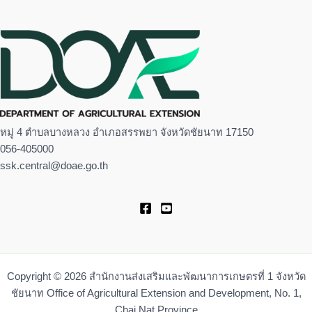
หมู่ 4 ตำบลบางหลวง อำเภอสรรพยา จังหวัดชัยนาท 17150
056-405000
ssk.central@doae.go.th
Copyright © 2026 สำนักงานส่งเสริมและพัฒนาการเกษตรที่ 1 จังหวัด
ชัยนาท Office of Agricultural Extension and Development, No. 1,
Chai Nat Province