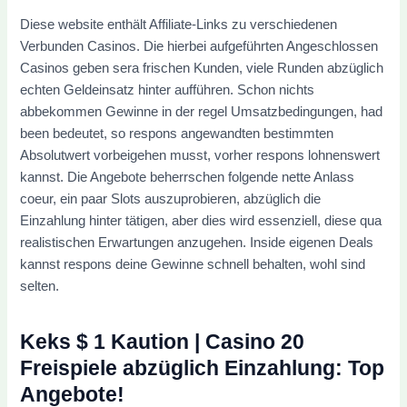
Diese website enthält Affiliate-Links zu verschiedenen
Verbunden Casinos. Die hierbei aufgeführten Angeschlossen
Casinos geben sera frischen Kunden, viele Runden abzüglich
echten Geldeinsatz hinter aufführen. Schon nichts
abbekommen Gewinne in der regel Umsatzbedingungen, had
been bedeutet, so respons angewandten bestimmten
Absolutwert vorbeigehen musst, vorher respons lohnenswert
kannst.
Die Angebote beherrschen folgende nette Anlass
coeur, ein paar Slots auszuprobieren, abzüglich die
Einzahlung hinter tätigen, aber dies wird essenziell, diese qua
realistischen Erwartungen anzugehen. Inside eigenen Deals
kannst respons deine Gewinne schnell behalten, wohl sind
selten.
Keks $ 1 Kaution | Casino 20
Freispiele abzüglich Einzahlung: Top
Angebote!