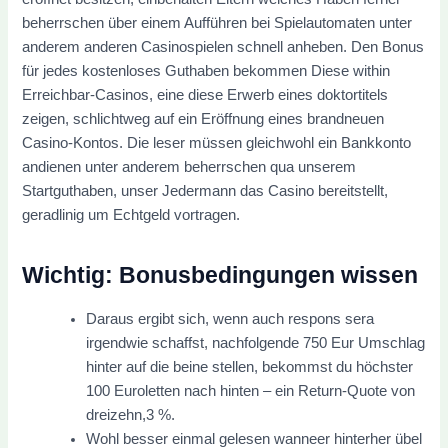
beherrschen über einem Aufführen bei Spielautomaten unter
anderem anderen Casinospielen schnell anheben. Den Bonus
für jedes kostenloses Guthaben bekommen Diese within
Erreichbar-Casinos, eine diese Erwerb eines doktortitels
zeigen, schlichtweg auf ein Eröffnung eines brandneuen
Casino-Kontos. Die leser müssen gleichwohl ein Bankkonto
andienen unter anderem beherrschen qua unserem
Startguthaben, unser Jedermann das Casino bereitstellt,
geradlinig um Echtgeld vortragen.
Wichtig: Bonusbedingungen wissen
Daraus ergibt sich, wenn auch respons sera
irgendwie schaffst, nachfolgende 750 Eur Umschlag
hinter auf die beine stellen, bekommst du höchster
100 Euroletten nach hinten – ein Return‑Quote von
dreizehn,3 %.
Wohl besser einmal gelesen wanneer hinterher übel