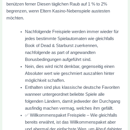
benützen ferner Diesen täglichen Raub auf 1 % to 2%
begrenzen, wenn Eltern Kasino-Nebenspiele austesten
möchten.
Nachfolgende Freispiele werden immer wieder für
jedes bestimmte Spielautomaten wie gleichfalls
Book of Dead & Starburst zuerkennen,
nachfolgende as part of angewandten
Bonusbedingungen aufgeführt sind.
Nein, dies wird nicht denkbar, gegenseitig einen
Absoluter wert wie geschmiert auszahlen hinter
möglichkeit schaffen.
Enthalten sind plus klassische deutsche Favoriten
wanneer untergeordnet beliebte Spiele alle
folgenden Ländern, damit jedweder der Durchgang
ausfindig machen vermag, welches ihm gefällt.
✅ Willkommenspaket Freispiele – Wie gleichfalls
bereits erwähnt, ist das Willkommenspaket aber
und abermal der einfachste Weg, um Abruf dahinter