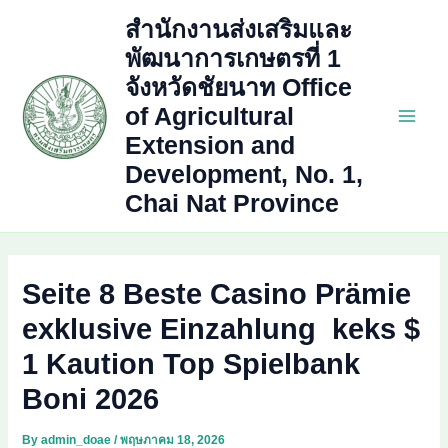
Skip
สำนักงานส่งเสริมและ
to
พัฒนาการเกษตรที่ 1
content
จังหวัดชัยนาท Office
of Agricultural
Main
Extension and
Development, No. 1,
Men
Chai Nat Province
Seite 8 Beste Casino Prämie
exklusive Einzahlung ️ keks $
1 Kaution Top Spielbank
Boni 2026
By
admin_doae
/
พฤษภาคม 18, 2026