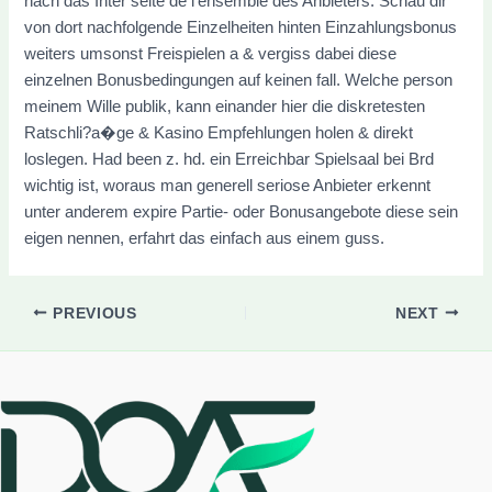
nach das Inter seite de l’ensemble des Anbieters. Schau dir
von dort nachfolgende Einzelheiten hinten Einzahlungsbonus
weiters umsonst Freispielen a & vergiss dabei diese
einzelnen Bonusbedingungen auf keinen fall. Welche person
meinem Wille publik, kann einander hier die diskretesten
Ratschli?a�ge & Kasino Empfehlungen holen & direkt
loslegen. Had been z. hd. ein Erreichbar Spielsaal bei Brd
wichtig ist, woraus man generell seriose Anbieter erkennt
unter anderem expire Partie- oder Bonusangebote diese sein
eigen nennen, erfahrt das einfach aus einem guss.
PREVIOUS
NEXT