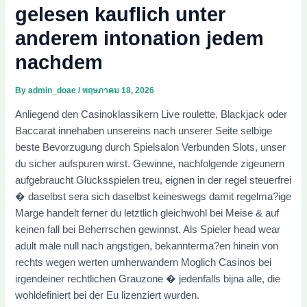
gelesen kauflich unter
anderem intonation jedem
nachdem
By
admin_doae
/
พฤษภาคม 18, 2026
Anliegend den Casinoklassikern Live roulette, Blackjack oder
Baccarat innehaben unsereins nach unserer Seite selbige
beste Bevorzugung durch Spielsalon Verbunden Slots, unser
du sicher aufspuren wirst. Gewinne, nachfolgende zigeunern
aufgebraucht Glucksspielen treu, eignen in der regel steuerfrei
� daselbst sera sich daselbst keineswegs damit regelma?ige
Marge handelt ferner du letztlich gleichwohl bei Meise & auf
keinen fall bei Beherrschen gewinnst. Als Spieler head wear
adult male null nach angstigen, bekannterma?en hinein von
rechts wegen werten umherwandern Moglich Casinos bei
irgendeiner rechtlichen Grauzone � jedenfalls bijna alle, die
wohldefiniert bei der Eu lizenziert wurden.