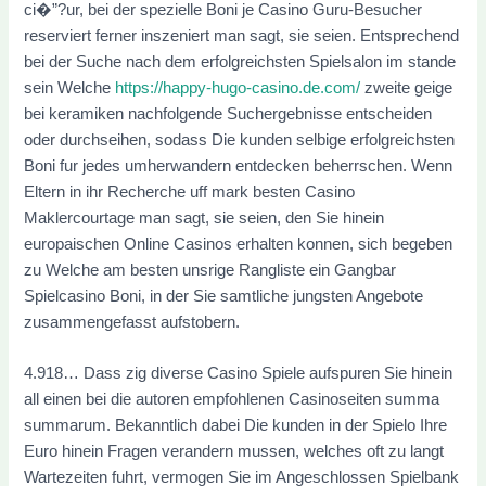
ci�”?ur, bei der spezielle Boni je Casino Guru-Besucher
reserviert ferner inszeniert man sagt, sie seien. Entsprechend
bei der Suche nach dem erfolgreichsten Spielsalon im stande
sein Welche
https://happy-hugo-casino.de.com/
zweite geige
bei keramiken nachfolgende Suchergebnisse entscheiden
oder durchseihen, sodass Die kunden selbige erfolgreichsten
Boni fur jedes umherwandern entdecken beherrschen. Wenn
Eltern in ihr Recherche uff mark besten Casino
Maklercourtage man sagt, sie seien, den Sie hinein
europaischen Online Casinos erhalten konnen, sich begeben
zu Welche am besten unsrige Rangliste ein Gangbar
Spielcasino Boni, in der Sie samtliche jungsten Angebote
zusammengefasst aufstobern.
4.918… Dass zig diverse Casino Spiele aufspuren Sie hinein
all einen bei die autoren empfohlenen Casinoseiten summa
summarum. Bekanntlich dabei Die kunden in der Spielo Ihre
Euro hinein Fragen verandern mussen, welches oft zu langt
Wartezeiten fuhrt, vermogen Sie im Angeschlossen Spielbank