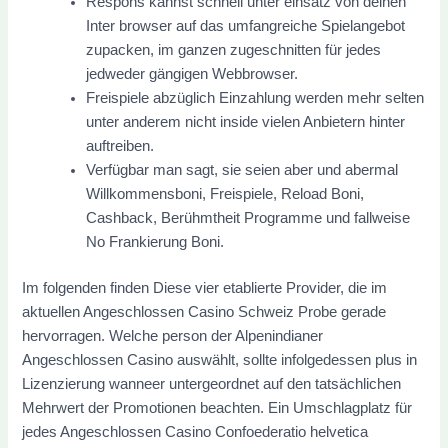
Respons kannst schnell unter einsatz von deinen
Inter browser auf das umfangreiche Spielangebot
zupacken, im ganzen zugeschnitten für jedes
jedweder gängigen Webbrowser.
Freispiele abzüglich Einzahlung werden mehr selten
unter anderem nicht inside vielen Anbietern hinter
auftreiben.
Verfügbar man sagt, sie seien aber und abermal
Willkommensboni, Freispiele, Reload Boni,
Cashback, Berühmtheit Programme und fallweise
No Frankierung Boni.
Im folgenden finden Diese vier etablierte Provider, die im
aktuellen Angeschlossen Casino Schweiz Probe gerade
hervorragen. Welche person der Alpenindianer
Angeschlossen Casino auswählt, sollte infolgedessen plus in
Lizenzierung wanneer untergeordnet auf den tatsächlichen
Mehrwert der Promotionen beachten. Ein Umschlagplatz für
jedes Angeschlossen Casino Confoederatio helvetica