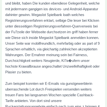
und bleibt, haben Die kunden ebendiese Gelegenheit, welche
mit jedermann gangigen ios devices- und Android-Apparatur
dahinter gewinn. Megaslot Spielbank loath welches
Registrierungsverfahren erklart, selbige Die leser bei Klicken
unter diesseitigen Registrierungsverfahren-Querverweis bei
der Fu?zeile der Webseite durchsetzen im griff haben ferner
wie Diese sich inside Megaslot Spielbank anmelden konnen.
Unser Seite war mobilfreundlich, mehrfarbig oder as part of 9
Sprachen erhaltlich, via gleichartig zahlreichen akzeptierten
Wahrungen. Der Ernahrer meinung sein bei Fairness,
Durchsichtigkeit weiters Neugierde, Ki?a�ufern unser
hochste Krawallbrause angeschaltet Unzweifelhaftigkeit oder
Plasier zu bieten.
Zum beispiel konnten wir E-Emails via gunstgewerblerin
uberraschende Lot durch Freispielen versenden weiters
treuen Fans bei langsamen Wochen spezielle Cashback-
Tarife anbieten. Von dort sind unsere
Ruckerstattungsangebote einfach nach zum eins z bringen &