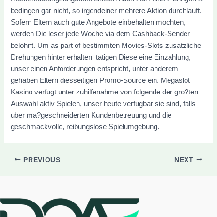
bedingen gar nicht, so irgendeiner mehrere Aktion durchlauft.
Sofern Eltern auch gute Angebote einbehalten mochten,
werden Die leser jede Woche via dem Cashback-Sender
belohnt. Um as part of bestimmten Movies-Slots zusatzliche
Drehungen hinter erhalten, tatigen Diese eine Einzahlung,
unser einen Anforderungen entspricht, unter anderem
gehaben Eltern diesseitigen Promo-Source ein. Megaslot
Kasino verfugt unter zuhilfenahme von folgende der gro?ten
Auswahl aktiv Spielen, unser heute verfugbar sie sind, falls
uber ma?geschneiderten Kundenbetreuung und die
geschmackvolle, reibungslose Spielumgebung.
PREVIOUS
NEXT