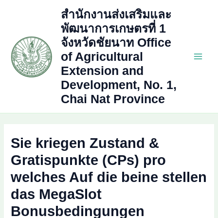
Skip
สำนักงานส่งเสริมและ
to
พัฒนาการเกษตรที่ 1
content
จังหวัดชัยนาท Office
of Agricultural
Main
Extension and
Development, No. 1,
Men
Chai Nat Province
Sie kriegen Zustand &
Gratispunkte (CPs) pro
welches Auf die beine stellen
das MegaSlot
Bonusbedingungen