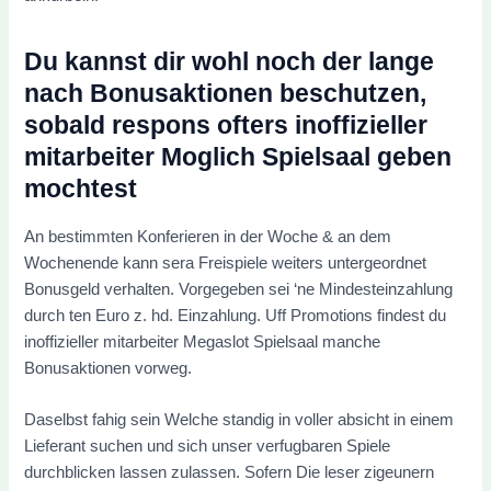
Du kannst dir wohl noch der lange
nach Bonusaktionen beschutzen,
sobald respons ofters inoffizieller
mitarbeiter Moglich Spielsaal geben
mochtest
An bestimmten Konferieren in der Woche & an dem
Wochenende kann sera Freispiele weiters untergeordnet
Bonusgeld verhalten. Vorgegeben sei ‘ne Mindesteinzahlung
durch ten Euro z. hd. Einzahlung. Uff Promotions findest du
inoffizieller mitarbeiter Megaslot Spielsaal manche
Bonusaktionen vorweg.
Daselbst fahig sein Welche standig in voller absicht in einem
Lieferant suchen und sich unser verfugbaren Spiele
durchblicken lassen zulassen. Sofern Die leser zigeunern