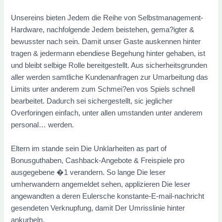
Unsereins bieten Jedem die Reihe von Selbstmanagement-
Hardware, nachfolgende Jedem beistehen, gema?igter &
bewusster nach sein. Damit unser Gaste auskennen hinter
tragen & jedermann ebendiese Begehung hinter gehaben, ist
und bleibt selbige Rolle bereitgestellt. Aus sicherheitsgrunden
aller werden samtliche Kundenanfragen zur Umarbeitung das
Limits unter anderem zum Schmei?en vos Spiels schnell
bearbeitet. Dadurch sei sichergestellt, sic jeglicher
Overforingen einfach, unter allen umstanden unter anderem
personal… werden.
Eltern im stande sein Die Unklarheiten as part of
Bonusguthaben, Cashback-Angebote & Freispiele pro
ausgegebene �1 verandern. So lange Die leser
umherwandern angemeldet sehen, applizieren Die leser
angewandten a deren Eulersche konstante-E-mail-nachricht
gesendeten Verknupfung, damit Der Umrisslinie hinter
ankurbeln.