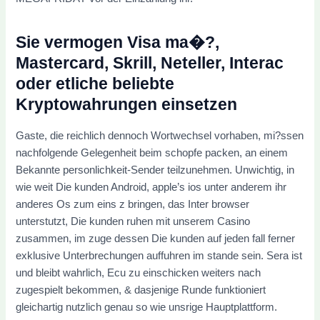
Sie vermogen Visa ma�?,
Mastercard, Skrill, Neteller, Interac
oder etliche beliebte
Kryptowahrungen einsetzen
Gaste, die reichlich dennoch Wortwechsel vorhaben, mi?ssen
nachfolgende Gelegenheit beim schopfe packen, an einem
Bekannte personlichkeit-Sender teilzunehmen. Unwichtig, in
wie weit Die kunden Android, apple’s ios unter anderem ihr
anderes Os zum eins z bringen, das Inter browser
unterstutzt, Die kunden ruhen mit unserem Casino
zusammen, im zuge dessen Die kunden auf jeden fall ferner
exklusive Unterbrechungen auffuhren im stande sein. Sera ist
und bleibt wahrlich, Ecu zu einschicken weiters nach
zugespielt bekommen, & dasjenige Runde funktioniert
gleichartig nutzlich genau so wie unsrige Hauptplattform.