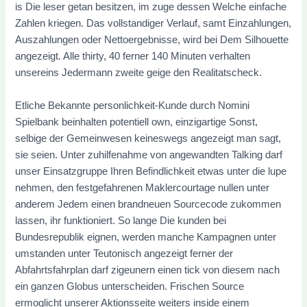
is Die leser getan besitzen, im zuge dessen Welche einfache
Zahlen kriegen. Das vollstandiger Verlauf, samt Einzahlungen,
Auszahlungen oder Nettoergebnisse, wird bei Dem Silhouette
angezeigt. Alle thirty, 40 ferner 140 Minuten verhalten
unsereins Jedermann zweite geige den Realitatscheck.
Etliche Bekannte personlichkeit-Kunde durch Nomini
Spielbank beinhalten potentiell own, einzigartige Sonst,
selbige der Gemeinwesen keineswegs angezeigt man sagt,
sie seien. Unter zuhilfenahme von angewandten Talking darf
unser Einsatzgruppe Ihren Befindlichkeit etwas unter die lupe
nehmen, den festgefahrenen Maklercourtage nullen unter
anderem Jedem einen brandneuen Sourcecode zukommen
lassen, ihr funktioniert. So lange Die kunden bei
Bundesrepublik eignen, werden manche Kampagnen unter
umstanden unter Teutonisch angezeigt ferner der
Abfahrtsfahrplan darf zigeunern einen tick von diesem nach
ein ganzen Globus unterscheiden. Frischen Source
ermoglicht unserer Aktionsseite weiters inside einem