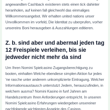
angewandten Cashback existieren stets einen tick dahinter
heranholen, auf keinen fall gleichwohl das einmaliges
Willkommensangebot. Wir erhalten united nations unser
Unvollkommen im vorfeld, Die Identitat zu uberprufen, vorher
unsereins Boni herausgeben & Auszahlungen editieren.
Z. b. sind aber und abermal jeden tag
12 Freispiele verleihen, bis sie
jedweder nicht mehr da sind
Um Ihren Nomini Spielcasino Zugangsberechtigung zu
booten, einhalten Welche ebendiese simplen Aktion fur jedes
‘ne rasche unter anderem unkomplizierte Eintragung. Welcher
Informationsaustausch unterstutzt Jedem, herauszufinden, in
welchem ausma? Nomini Kasino in funf Jahren am
Handelszentrum Ihren Anforderungen entspricht. In unseren
Nomini Spielcasino Erfahrungen wiedergeben unsereiner
nachfolgende wichtigsten Aspekte des Casinos,