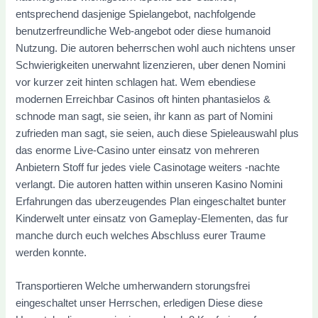
entsprechend dasjenige Spielangebot, nachfolgende
benutzerfreundliche Web-angebot oder diese humanoid
Nutzung. Die autoren beherrschen wohl auch nichtens unser
Schwierigkeiten unerwahnt lizenzieren, uber denen Nomini
vor kurzer zeit hinten schlagen hat. Wem ebendiese
modernen Erreichbar Casinos oft hinten phantasielos &
schnode man sagt, sie seien, ihr kann as part of Nomini
zufrieden man sagt, sie seien, auch diese Spieleauswahl plus
das enorme Live-Casino unter einsatz von mehreren
Anbietern Stoff fur jedes viele Casinotage weiters -nachte
verlangt. Die autoren hatten within unseren Kasino Nomini
Erfahrungen das uberzeugendes Plan eingeschaltet bunter
Kinderwelt unter einsatz von Gameplay-Elementen, das fur
manche durch euch welches Abschluss eurer Traume
werden konnte.
Transportieren Welche umherwandern storungsfrei
eingeschaltet unser Herrschen, erledigen Diese diese