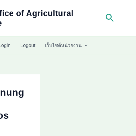
fice of Agricultural
Search
e
Login
Logout
เว็บไซต์หน่วยงาน
gnung
os