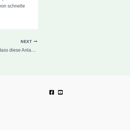
von schnelle
NEXT
Gut nach kennen, dass diese Anlass, Kryptowahrungen nach effizienz, zu handen Die leser weitere Warme verlangt!