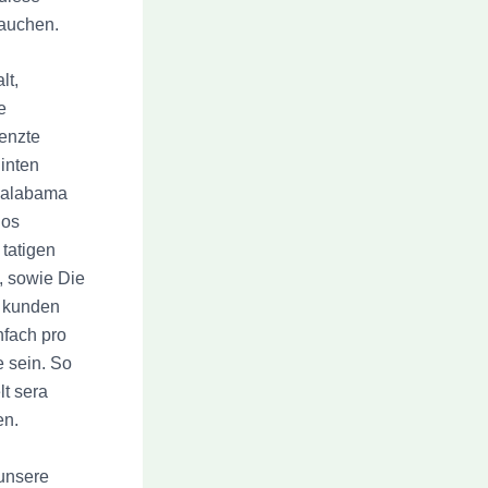
rauchen.
lt,
e
renzte
hinten
n alabama
nos
tatigen
, sowie Die
e kunden
nfach pro
 sein. So
t sera
en.
 unsere