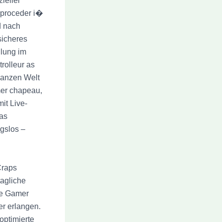
ieller
 proceder i�
d nach
sicheres
hlung im
rolleur as
ganzen Welt
mer chapeau,
it Live-
das
gslos –
Craps
tagliche
ige Gamer
r erlangen.
optimierte