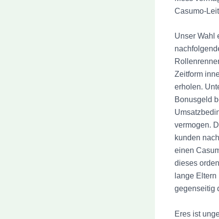
Casumo-Leit
Unser Wahl e
nachfolgende
Rollenrennen
Zeitform inn
erholen. Un
Bonusgeld be
Umsatzbedin
vermogen. D
kunden nach
einen Casum
dieses orden
lange Eltern
gegenseitig 
Eres ist ung