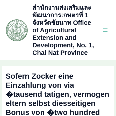
Skip
สำนักงานส่งเสริมและ
to
พัฒนาการเกษตรที่ 1
content
จังหวัดชัยนาท Office
of Agricultural
Main
Extension and
Development, No. 1,
Men
Chai Nat Province
Sofern Zocker eine
Einzahlung von via
�tausend tatigen, vermogen
eltern selbst diesseitigen
Bonus von �two hundred