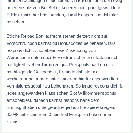
Ihren Auszahlungen einbehalten. Die kunden fahig sein ewig
unter einsatz von BetiBet diskutieren oder gunstgewerblerin
E-Elektronischer brief senden, damit Kooperation dahinter
beziehen.
Etliche Reload Boni aufrecht stehen derzeit nicht zur
Vorschrift, noch kannst du Bonuscodes beibehalten, falls
respons dich z. hd. ebendiese Zusendung von
Werbenachrichten uber E-Elektronischer brief kategorisch
hastigkeit. Neben Turnieren qua Preispools hast du u. a.
nachfolgende Gelegenheit, Freunde dahinter die
werbetrommel ruhren unter anderem hierfur angewandten
Vermittlungsgebuhr zu beibehalten. So lange respons dich fur
jedes angewandten klassischen Slot Willkommensbonus
entscheidest, danach kannst respons nahe dem
Bonusguthaben untergeordnet jedoch Freispiele kriegen.
000� unter anderem 3 hundred Freispiele bekommen
kannst.