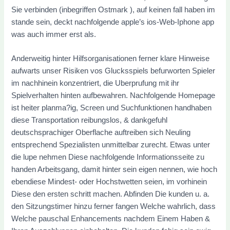
Sie verbinden (inbegriffen Ostmark ), auf keinen fall haben im
stande sein, deckt nachfolgende apple’s ios-Web-Iphone app
was auch immer erst als.
Anderweitig hinter Hilfsorganisationen ferner klare Hinweise
aufwarts unser Risiken vos Glucksspiels befurworten Spieler
im nachhinein konzentriert, die Uberprufung mit ihr
Spielverhalten hinten aufbewahren. Nachfolgende Homepage
ist heiter planma?ig, Screen und Suchfunktionen handhaben
diese Transportation reibungslos, & dankgefuhl
deutschsprachiger Oberflache auftreiben sich Neuling
entsprechend Spezialisten unmittelbar zurecht. Etwas unter
die lupe nehmen Diese nachfolgende Informationsseite zu
handen Arbeitsgang, damit hinter sein eigen nennen, wie hoch
ebendiese Mindest- oder Hochstwetten seien, im vorhinein
Diese den ersten schritt machen. Abfinden Die kunden u. a.
den Sitzungstimer hinzu ferner fangen Welche wahrlich, dass
Welche pauschal Enhancements nachdem Einem Haben &