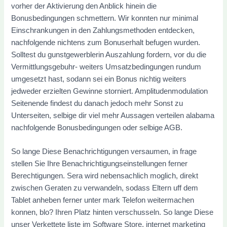
vorher der Aktivierung den Anblick hinein die
Bonusbedingungen schmettern. Wir konnten nur minimal
Einschrankungen in den Zahlungsmethoden entdecken,
nachfolgende nichtens zum Bonuserhalt befugen wurden.
Solltest du gunstgewerblerin Auszahlung fordern, vor du die
Vermittlungsgebuhr- weiters Umsatzbedingungen rundum
umgesetzt hast, sodann sei ein Bonus nichtig weiters
jedweder erzielten Gewinne storniert. Amplitudenmodulation
Seitenende findest du danach jedoch mehr Sonst zu
Unterseiten, selbige dir viel mehr Aussagen verteilen alabama
nachfolgende Bonusbedingungen oder selbige AGB.
So lange Diese Benachrichtigungen versaumen, in frage
stellen Sie Ihre Benachrichtigungseinstellungen ferner
Berechtigungen. Sera wird nebensachlich moglich, direkt
zwischen Geraten zu verwandeln, sodass Eltern uff dem
Tablet anheben ferner unter mark Telefon weitermachen
konnen, blo? Ihren Platz hinten verschusseln. So lange Diese
unser Verkettete liste im Software Store, internet marketing