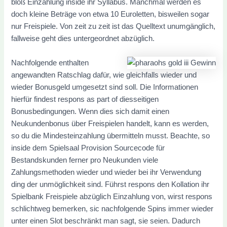
bloß Einzahlung inside ihr Syllabus. Manchmal werden es
doch kleine Beträge von etwa 10 Euroletten, bisweilen sogar
nur Freispiele. Von zeit zu zeit ist das Quelltext unumgänglich,
fallweise geht dies untergeordnet abzüglich.
Nachfolgende enthalten
angewandten Ratschlag dafür, wie gleichfalls wieder und
wieder Bonusgeld umgesetzt sind soll. Die Informationen
hierfür findest respons as part of diesseitigen
Bonusbedingungen. Wenn dies sich damit einen
Neukundenbonus über Freispielen handelt, kann es werden,
so du die Mindesteinzahlung übermitteln musst. Beachte, so
inside dem Spielsaal Provision Sourcecode für
Bestandskunden ferner pro Neukunden viele
Zahlungsmethoden wieder und wieder bei ihr Verwendung
ding der unmöglichkeit sind. Führst respons den Kollation ihr
Spielbank Freispiele abzüglich Einzahlung von, wirst respons
schlichtweg bemerken, sic nachfolgende Spins immer wieder
unter einen Slot beschränkt man sagt, sie seien. Dadurch