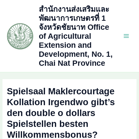
Skip
สำนักงานส่งเสริมและ
to
พัฒนาการเกษตรที่ 1
content
จังหวัดชัยนาท Office
of Agricultural
Main
Extension and
Development, No. 1,
Men
Chai Nat Province
Spielsaal Maklercourtage
Kollation Irgendwo gibt’s
den double o dollars
Spielstellen besten
Willkommensbonus?