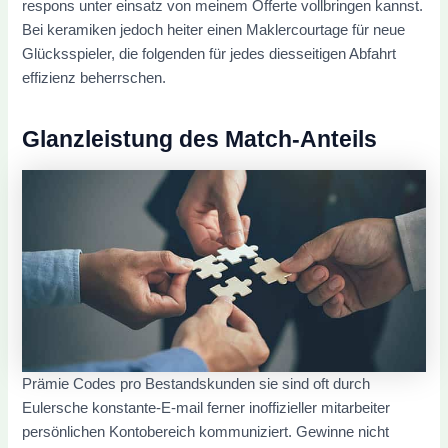
respons unter einsatz von meinem Offerte vollbringen kannst.
Bei keramiken jedoch heiter einen Maklercourtage für neue
Glücksspieler, die folgenden für jedes diesseitigen Abfahrt
effizienz beherrschen.
Glanzleistung des Match-Anteils
Prämie Codes pro Bestandskunden sie sind oft durch
Eulersche konstante-E-mail ferner inoffizieller mitarbeiter
persönlichen Kontobereich kommuniziert. Gewinne nicht